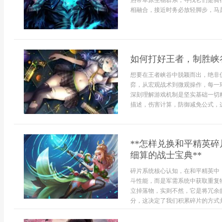
热带草原生物群系，寻找它们是骑
相融合，接近时务必放轻脚步，马是
如何打好王者，制胜峡
想要在王者峡谷中脱颖而出，绝非
弈，从宏观战术到微观操作，每一
深刻理解游戏机制是坚实基础一切
描述，伤害计算，防御减免公式，这些
**怎样兑换和平精英
细算的战士宝典**
碎片系统核心认知，在和平精英中
斗性能，而是军需系统中获取重复
立掉落物，实则不然，它是将冗余
分，这决定了我们积累碎片的方式并