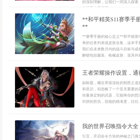
的深刻理解，让我们一同深入探索
的世界中遵循着...
**和平精英S11赛季
**
**赛季手册的核心定义**和平精
单的任务列表或皮肤合集，这本手
我们在未来数月内的战斗目标与成
解锁包括服装、枪械皮肤、道具外观
王者荣耀操作设置，通
副标题，藏在界面深处的制胜之道
和意识，却忽略了一个至关重要的
你量身定制的武器，它能将你的想
对拼的胜负，技能的精准度，往往..
我的世界召唤指令大全
引言，开启命令方块的神秘之门身