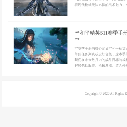
着现代枪械无法比拟的战术魅力，今天
**和平精英S11赛季
**
**赛季手册的核心定义**和平精
单的任务列表或皮肤合集，这本手
我们在未来数月内的战斗目标与成
解锁包括服装、枪械皮肤、道具外观
Copyright © 2026 All Rights