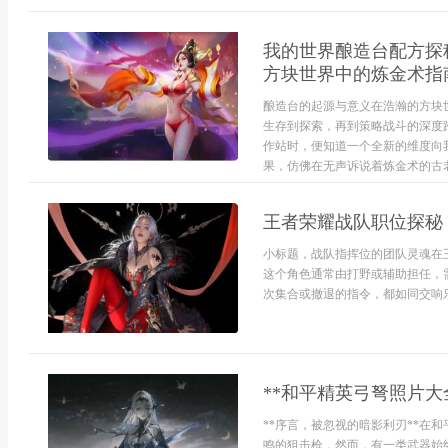
我的世界酿造台配方探
方块世界中的炼金术指
酿造台的起源与意义在浩瀚的方块
生存到探索，再到策略战斗的深度
作站时，便知道一个全新的维度向
果，仿佛在无声诉说着炼金术的古老
王者荣耀战队职位探秘
小标题，战队指挥位的团队灵魂在
这个角色通常由打野或辅助担任，
次集合或撤退的指令，都如同交响乐
**和平精英弓弩照片大
**序言，被忽视的暗影利刃**在
鸣的狙击枪，然而，有一类武器始