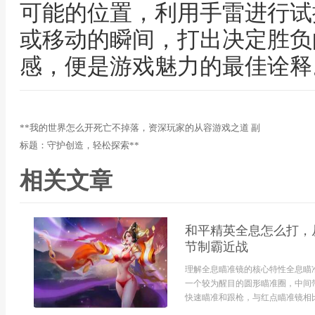
可能的位置，利用手雷进行试
或移动的瞬间，打出决定胜负
感，便是游戏魅力的最佳诠释
**我的世界怎么开死亡不掉落，资深玩家的从容游戏之道 副
标题：守护创造，轻松探索**
相关文章
和平精英全息怎么打，
节制霸近战
理解全息瞄准镜的核心特性全息瞄
一个较为醒目的圆形瞄准圈，中间
快速瞄准和跟枪，与红点瞄准镜相比