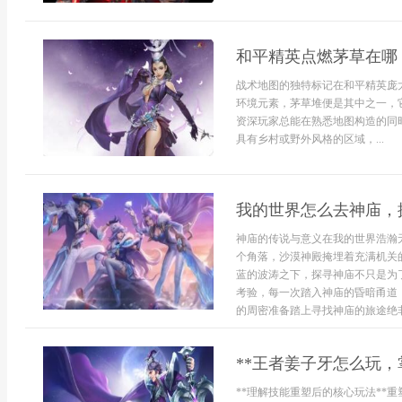
和平精英点燃茅草在哪
战术地图的独特标记在和平精英庞
环境元素，茅草堆便是其中之一，
资深玩家总能在熟悉地图构造的同
具有乡村或野外风格的区域，...
我的世界怎么去神庙，
神庙的传说与意义在我的世界浩瀚
个角落，沙漠神殿掩埋着充满机关
蓝的波涛之下，探寻神庙不只是为
考验，每一次踏入神庙的昏暗甬道
的周密准备踏上寻找神庙的旅途绝非
**王者姜子牙怎么玩，
**理解技能重塑后的核心玩法**