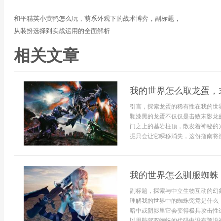
和平精英小黄鸭怎么玩，萌系外观下的战术博弈，副标题，
从装扮选择到实战运用的全面解析
相关文章
我的世界怎么取龙蛋，
引言，探索龙蛋的稀有性在我的世
颗漆黑的龙蛋不仅仅是击败末影龙
门之上的基岩柱顶，散发着神秘的
掘只会让它瞬移消失，这份指南将深
我的世界怎么驯服蜘蛛
副标题，探索与中立生物互动的幻
理解我的世界中的蜘蛛究竟是什么
暗中或阴影里它会变得极具攻击性
以用鞍驾驭蜘蛛的代码中没有预设被