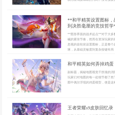
**和平精英设置图标
到决胜毫厘的竞技哲学*
**图形界面的战术起点**对于大
械的紧张节奏，然而在资深玩家的
忽视的齿轮状设置图标，正是整个
琢，从基础灵敏度到复杂按键布局，
和平精英如何弄掉鸡蛋
副标题，揭秘地图视觉干扰项的消
玩家们对地图的每一处细节都了然
图中偶尔浮现的鸡蛋模型，便是这样
王者荣耀s9皮肤回忆