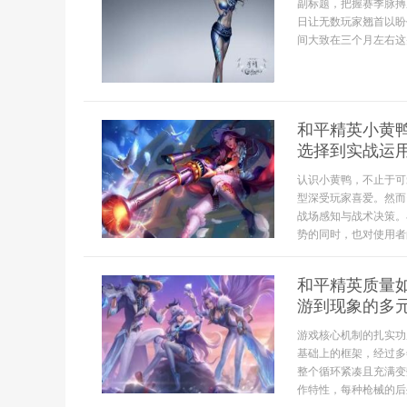
副标题，把握赛季脉搏
日让无数玩家翘首以盼
间大致在三个月左右这
和平精英小黄
选择到实战运
认识小黄鸭，不止于可
型深受玩家喜爱。然而
战场感知与战术决策。
势的同时，也对使用者
和平精英质量
游到现象的多
游戏核心机制的扎实功
基础上的框架，经过多
整个循环紧凑且充满变
作特性，每种枪械的后