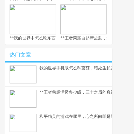
**我的世界中怎么吃东西，生存与美味的核心法则，副标题，像素世
**王者荣耀白起新皮肤，深渊咆哮的视
热门文章
我的世界手机版怎么种蘑菇，暗处生长的美味与财
**王者荣耀满级多少级，三十之后的真正征途**
和平精英的游戏在哪里，心之所向即是战场，副标