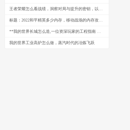
王者荣耀怎么看战绩，洞察对局与提升的密钥，以数据为镜照见成长之路
标题：2022和平精英多少内存，移动战场的内存攻防战
**我的世界长城怎么造,一位资深玩家的工程指南 副标题,从规划到竣工的完整心得**
我的世界工业高炉怎么做，蒸汽时代的冶炼飞跃