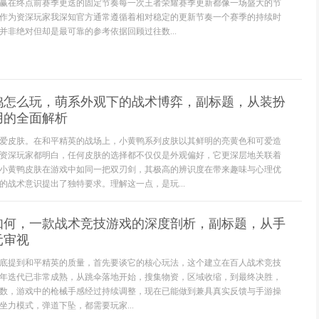
赢在终点前赛季更迭的固定节奏每一次王者荣耀赛季更新都像一场盛大的节
作为资深玩家我深知官方通常遵循着相对稳定的更新节奏一个赛季的持续时
并非绝对但却是最可靠的参考依据回顾过往数...
鸭怎么玩，萌系外观下的战术博弈，副标题，从装扮
用的全面解析
爱皮肤。在和平精英的战场上，小黄鸭系列皮肤以其鲜明的亮黄色和可爱造
资深玩家都明白，任何皮肤的选择都不仅仅是外观偏好，它更深层地关联着
小黄鸭皮肤在游戏中如同一把双刃剑，其极高的辨识度在带来趣味与心理优
的战术意识提出了独特要求。理解这一点，是玩...
如何，一款战术竞技游戏的深度剖析，副标题，从手
元审视
底提到和平精英的质量，首先要谈它的核心玩法，这个建立在百人战术竞技
年迭代已非常成熟，从跳伞落地开始，搜集物资，区域收缩，到最终决胜，
数，游戏中的枪械手感经过持续调整，现在已能做到兼具真实反馈与手游操
坐力模式，弹道下坠，都需要玩家...