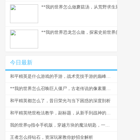
**我的世界怎么做蘑菇汤，从荒野求生到精致烹饪的
**我的世界恐龙怎么做，探索史前世界的模组之旅*
今日最新
和平精英是什么游戏的手游，战术竞技手游的巅峰之作
**我的世界怎么召唤巨人僵尸，古老传说的像素重现**
和平精英都怎么了，昔日荣光与当下困惑的深度剖析
和平精英绝世枪法教学，副标题，从新手到战神的精准之道
我的世界tp指令手机版，穿越方块的魔法钥匙，一段关于空间与创造的奇幻之旅
王者怎么得钻石，资深玩家教你妙招全解析