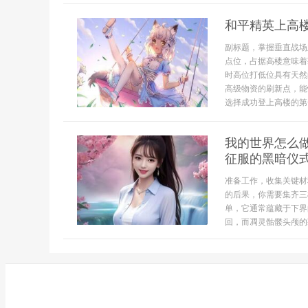
和平精英上高
副标题，掌握垂直战场
点位，占据高楼意味着
时高位打低位具有天然
高级物资的刷新点，能
选择成功登上高楼的第一
我的世界怎么
征服的黑暗仪
准备工作，收集关键材
的后果，你需要集齐三
单，它通常蕴藏于下界
回，而凋灵骷髅头颅的