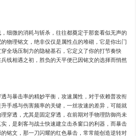
线，细微的消耗与斩杀，往往都奠定于那套看似无声的
配的物理铭文，绝非仅仅是属性点的堆砌，它是你出门
贯穿全场压制力的隐秘基石，它定义了你的打节奏快
在兵线相遇之初，胜负的天平便已因铭文的选择而悄然
穿透与暴击率的精妙平衡，攻速属性，对于依赖普攻衔
提升手感与伤害频率的关键，一丝攻速的差异，可能就
物理穿透，尤其是固定穿透，在前期对手物理防御尚未
真实，是刺客与战士快速建立击杀窗口的利器，而暴击
源的铭文，那一刀闪耀的红色暴击，常常能创造逆转对