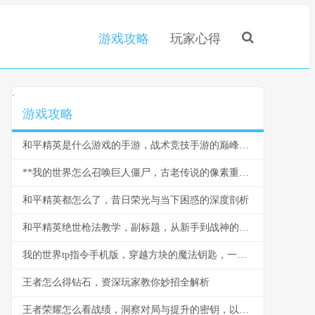
游戏攻略
玩家心得
.
游戏攻略
和平精英是什么游戏的手游，战术竞技手游的巅峰之作
**我的世界怎么召唤巨人僵尸，古老传说的像素重现**
和平精英都怎么了，昔日荣光与当下困惑的深度剖析
和平精英绝世枪法教学，副标题，从新手到战神的精准之道
我的世界tp指令手机版，穿越方块的魔法钥匙，一段关于空间与创造的奇幻之旅
王者怎么得钻石，资深玩家教你妙招全解析
王者荣耀怎么看战绩，洞察对局与提升的密钥，以数据为镜照见成长之路