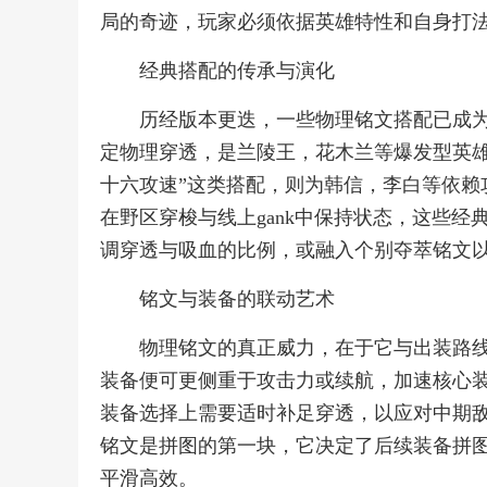
局的奇迹，玩家必须依据英雄特性和自身打
经典搭配的传承与演化
历经版本更迭，一些物理铭文搭配已成为
定物理穿透，是兰陵王，花木兰等爆发型英雄
十六攻速”这类搭配，则为韩信，李白等依赖
在野区穿梭与线上gank中保持状态，这些
调穿透与吸血的比例，或融入个别夺萃铭文
铭文与装备的联动艺术
物理铭文的真正威力，在于它与出装路
装备便可更侧重于攻击力或续航，加速核心
装备选择上需要适时补足穿透，以应对中期
铭文是拼图的第一块，它决定了后续装备拼
平滑高效。