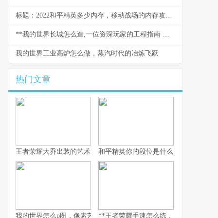
标题：2022和平精英多少内存，移动战场的内存攻防战
**我的世界长城怎么造,一位资深玩家的工程指南 副标题,从规划到竣工的完整心得**
我的世界工业高炉怎么做，蒸汽时代的冶炼飞跃
热门文章
王者荣耀大乔出装的艺术，辅助之核的战术抉择
和平精英你的段位是什么：一段段位承
我的世界怎么p图，像素艺术与创意的交响
**王者荣耀手速怎么练，从入门到精通的