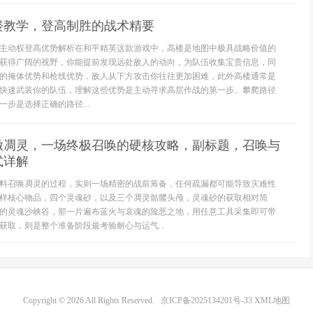
楼教学，登高制胜的战术精要
主动权登高优势解析在和平精英这款游戏中，高楼是地图中极具战略价值的
获得广阔的视野，你能提前发现远处敌人的动向，为队伍收集宝贵信息，同
的掩体优势和枪线优势，敌人从下方攻击你往往更加困难，此外高楼通常是
快速武装你的队伍，理解这些优势是主动寻求高层作战的第一步。攀爬路径
步是选择正确的路径...
做凋灵，一场终极召唤的硬核攻略，副标题，召唤与
式详解
料召唤凋灵的过程，实则一场精密的战前筹备，任何疏漏都可能导致灾难性
样核心物品，四个灵魂砂，以及三个凋灵骷髅头颅，灵魂砂的获取相对简
的灵魂沙峡谷，那一片遍布蓝火与哀魂的险恶之地，用任意工具采集即可带
获取，则是整个准备阶段最考验耐心与运气...
Copyright © 2026 All Rights Reserved.
京ICP备2025134201号-33
XML地图