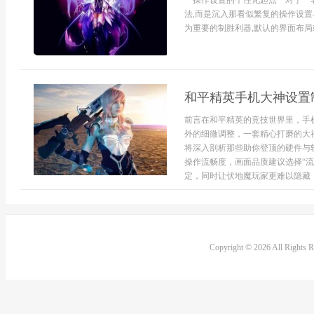
**操作设置的个性化起点**对于
法,而是沉入那看似繁复的操作设置
为重要的制胜利器,默认的界面布局或
和平精英手机大神设置
前言在和平精英的竞技世界里，手
外的细微调整，一套精心打磨的大
将深入剖析那些助你登顶的硬件与
操作流畅度，画面品质建议选择“
定，同时让伏地魔玩家更难以隐藏，对
Copyright © 2026 All Rights