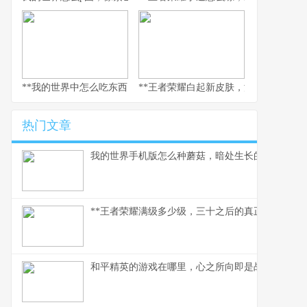
**我的世界中怎么吃东西，生存与美味的核心法则，副标题，像素世
**王者荣耀白起新皮肤，深渊咆哮的视
热门文章
我的世界手机版怎么种蘑菇，暗处生长的美味与财
**王者荣耀满级多少级，三十之后的真正征途**
和平精英的游戏在哪里，心之所向即是战场，副标