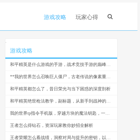
游戏攻略
玩家心得
.
游戏攻略
和平精英是什么游戏的手游，战术竞技手游的巅峰之作
**我的世界怎么召唤巨人僵尸，古老传说的像素重现**
和平精英都怎么了，昔日荣光与当下困惑的深度剖析
和平精英绝世枪法教学，副标题，从新手到战神的精准之道
我的世界tp指令手机版，穿越方块的魔法钥匙，一段关于空间与创造的奇幻之旅
王者怎么得钻石，资深玩家教你妙招全解析
王者荣耀怎么看战绩，洞察对局与提升的密钥，以数据为镜照见成长之路