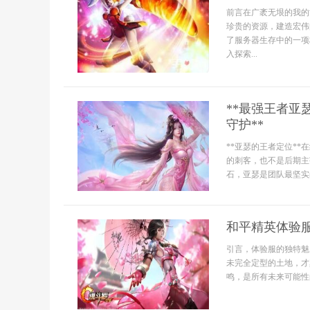
前言在广袤无垠的我的
珍贵的资源，建造宏伟
了服务器生存中的一项
入探索...
**最强王者
守护**
**亚瑟的王者定位*
的刺客，也不是后期主
石，亚瑟是团队最坚实的
和平精英体验
引言，体验服的独特魅
未完全定型的土地，才
鸣，是所有未来可能性的