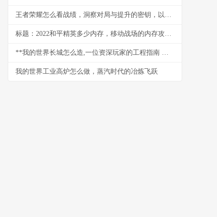
王者荣耀怎么看战绩，洞察对局与提升的密钥，以数据为镜照见成长之路
标题：2022和平精英多少内存，移动战场的内存攻防战
**我的世界长城怎么造,一位资深玩家的工程指南 副标题,从规划到竣工的完整心得**
我的世界工业高炉怎么做，蒸汽时代的冶炼飞跃