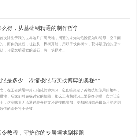
怎么得，从基础到精通的制作哲学
首次降生于我的世界这片广阔天地，周遭的未知与危险便如影随形，空手面
的，而你的旅程，往往从一棵树开始，用双手伐倒树木，获得最原始的原木
获，却是文明进程的基石，将一块原木...
d上限是多少，冷缩极限与实战博弈的奥秘**
念，在王者荣耀中冷却缩减简称为cd，它直接决定了英雄技能使用的频率，
属性，玩家们总在探讨它的极限，那么王者荣耀cd上限是多少呢，官方设定
十，这意味着无论通过装备铭文还是技能叠加，冷却缩减效果最高只能达到
值的部分将不会被...
指令教程，守护你的专属领地副标题