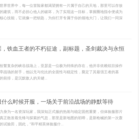
世界世界中，每一位冒险家都渴望拥有一片属于自己的天地，那里可以存放
的建筑，而不必担心他人的破坏，为了实现这一目标，掌握圈地指令便成为
核心技能，它就像一把钥匙，为你打开专属于你的领地大门，让我们一同深
亚瑟，铁血王者的不朽征途，副标题，圣剑裁决与永恒
*在纷繁复杂的峡谷战场上，亚瑟是一位极为特殊的存在，他并非依赖炫目操作
宰战场的射手，他以无与伦比的全面性与稳定性，奠定了其最强王者的基
前排，是沉默敌人的关键...
服什么时候开服，一场关于前沿战场的静默等待
力身为一名资深玩家，我深知正式服的热闹与稳定固然重要，但体验服那片
真正散发着先锋与探索的气息，那里是新地图的初啼，是新枪械的第一次轰
试验田，因此，“和平精英体验服什...