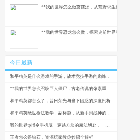
**我的世界怎么做蘑菇汤，从荒野求生到精致烹饪的
**我的世界恐龙怎么做，探索史前世界的模组之旅*
今日最新
和平精英是什么游戏的手游，战术竞技手游的巅峰之作
**我的世界怎么召唤巨人僵尸，古老传说的像素重现**
和平精英都怎么了，昔日荣光与当下困惑的深度剖析
和平精英绝世枪法教学，副标题，从新手到战神的精准之道
我的世界tp指令手机版，穿越方块的魔法钥匙，一段关于空间与创造的奇幻之旅
王者怎么得钻石，资深玩家教你妙招全解析