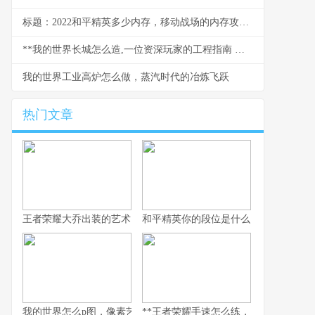
标题：2022和平精英多少内存，移动战场的内存攻防战
**我的世界长城怎么造,一位资深玩家的工程指南 副标题,从规划到竣工的完整心得**
我的世界工业高炉怎么做，蒸汽时代的冶炼飞跃
热门文章
王者荣耀大乔出装的艺术，辅助之核的战术抉择
和平精英你的段位是什么：一段段位承
我的世界怎么p图，像素艺术与创意的交响
**王者荣耀手速怎么练，从入门到精通的