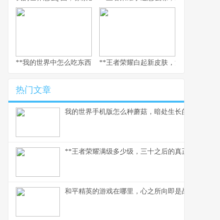
**我的世界中怎么吃东西，生存与美味的核心法则，副标题，像素世
**王者荣耀白起新皮肤，深渊咆哮的视
热门文章
我的世界手机版怎么种蘑菇，暗处生长的美味与财
**王者荣耀满级多少级，三十之后的真正征途**
和平精英的游戏在哪里，心之所向即是战场，副标