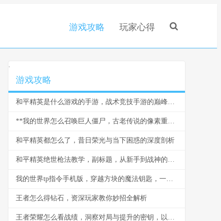
游戏攻略
玩家心得
.
游戏攻略
和平精英是什么游戏的手游，战术竞技手游的巅峰之作
**我的世界怎么召唤巨人僵尸，古老传说的像素重现**
和平精英都怎么了，昔日荣光与当下困惑的深度剖析
和平精英绝世枪法教学，副标题，从新手到战神的精准之道
我的世界tp指令手机版，穿越方块的魔法钥匙，一段关于空间与创造的奇幻之旅
王者怎么得钻石，资深玩家教你妙招全解析
王者荣耀怎么看战绩，洞察对局与提升的密钥，以数据为镜照见成长之路