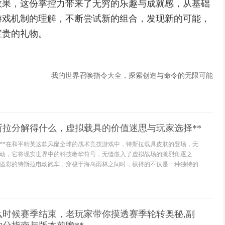
效果，这份掌控力带来了无穷的乐趣与成就感，从基础
游戏机制的理解，不断尝试新的组合，发现新的可能，
宝贵的礼物。
我的世界召唤指令大全，探索创造与命令的无限可能
斯拉分解得什么，虚拟载具的价值迷思与玩家选择**
场**在和平精英这款风靡全球的战术竞技游戏中，特斯拉载具皮肤的登场，无
动，它将现实世界中的科技奢华符号，无缝嵌入了虚拟战场的激烈角逐之
溢彩的特斯拉电动跑车，穿梭于海岛雨林之间时，获得的不仅是一种独特的
么时候赛季结束，老玩家带你摸透赛季轮转奥秘,副