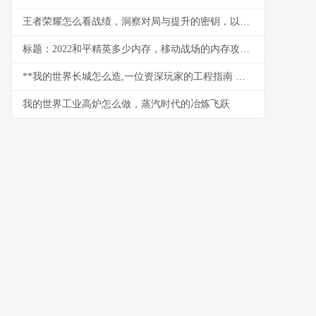
王者荣耀怎么看战绩，洞察对局与提升的密钥，以数据为镜照见成长之路
标题：2022和平精英多少内存，移动战场的内存攻防战
**我的世界长城怎么造,一位资深玩家的工程指南 副标题,从规划到竣工的完整心得**
我的世界工业高炉怎么做，蒸汽时代的冶炼飞跃