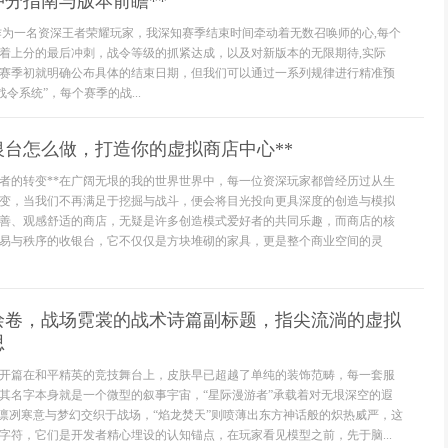
分指南与版本前瞻**
作为一名资深王者荣耀玩家，我深知赛季结束时间牵动着无数召唤师的心,每个
着上分的最后冲刺，战令等级的抓紧达成，以及对新版本的无限期待,实际
赛季初就明确公布具体的结束日期，但我们可以通过一系列规律进行精准预
令系统”，每个赛季的战...
银台怎么做，打造你的虚拟商店中心**
作者的转变**在广阔无垠的我的世界世界中，每一位资深玩家都曾经历过从生
变，当我们不再满足于挖掘与战斗，便会将目光投向更具深度的创造与模拟
善、观感舒适的商店，无疑是许多创造模式爱好者的共同乐趣，而商店的核
易与秩序的收银台，它不仅仅是方块堆砌的家具，更是整个商业空间的灵
绘卷，战场霓裳的战术诗篇副标题，指尖流淌的虚拟
思
开篇在和平精英的竞技舞台上，皮肤早已超越了单纯的装饰范畴，每一套服
其名字本身就是一个微型的叙事宇宙，“星际漫游者”承载着对无垠深空的遐
将凛冽寒意与梦幻交织于战场，“焰龙焚天”则喷薄出东方神话般的炽热威严，这
字符，它们是开发者精心埋设的认知锚点，在玩家看见模型之前，先于脑...