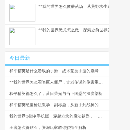
**我的世界怎么做蘑菇汤，从荒野求生到精致烹饪的
**我的世界恐龙怎么做，探索史前世界的模组之旅*
今日最新
和平精英是什么游戏的手游，战术竞技手游的巅峰之作
**我的世界怎么召唤巨人僵尸，古老传说的像素重现**
和平精英都怎么了，昔日荣光与当下困惑的深度剖析
和平精英绝世枪法教学，副标题，从新手到战神的精准之道
我的世界tp指令手机版，穿越方块的魔法钥匙，一段关于空间与创造的奇幻之旅
王者怎么得钻石，资深玩家教你妙招全解析