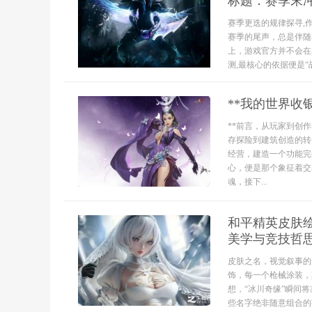
标题：赛季末冲
赛季更迭的规律探寻,
赛季的尾声，总是伴随
上，游戏官方并不会在
测,最核心的依据便是“战
**我的世界收
**前言，从玩家到创
存探险到建筑创造的转
经营，建造一个功能完
心，便是那个象征着交
魂，接下...
和平精英皮肤
美学与竞技哲
皮肤之名，视觉叙事的
饰，每一个枪械涂装，
想，“冰川奇缘”瞬间
些名字绝非随意组合的