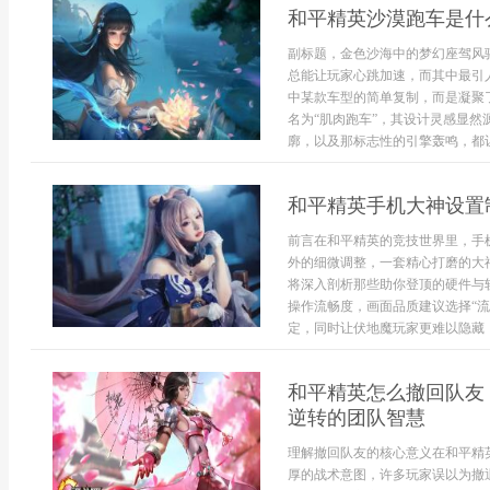
和平精英沙漠跑车是什
副标题，金色沙海中的梦幻座驾风
总能让玩家心跳加速，而其中最引
中某款车型的简单复制，而是凝聚
名为“肌肉跑车”，其设计灵感显
廓，以及那标志性的引擎轰鸣，都让它
和平精英手机大神设置
前言在和平精英的竞技世界里，手
外的细微调整，一套精心打磨的大
将深入剖析那些助你登顶的硬件与
操作流畅度，画面品质建议选择“
定，同时让伏地魔玩家更难以隐藏，对
和平精英怎么撤回队友
逆转的团队智慧
理解撤回队友的核心意义在和平精
厚的战术意图，许多玩家误以为撤