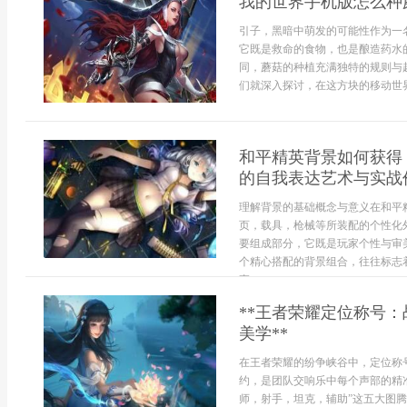
我的世界手机版怎么种
引子，黑暗中萌发的可能性作为一
它既是救命的食物，也是酿造药水
同，蘑菇的种植充满独特的规则与
们就深入探讨，在这方块的移动世界
和平精英背景如何获得
的自我表达艺术与实战
理解背景的基础概念与意义在和平
页，载具，枪械等所装配的个性化
要组成部分，它既是玩家个性与审
个精心搭配的背景组合，往往标志
直...
**王者荣耀定位称号
美学**
在王者荣耀的纷争峡谷中，定位称
约，是团队交响乐中每个声部的精
师，射手，坦克，辅助”这五大图腾的