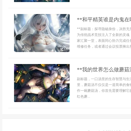
**和平精英谁是内鬼在
**副标题：探寻隐秘身份，决胜无
为传统战术竞技注入了全新的灵魂
家汇聚一堂，表面同心协力完成任
维修任务，或者通过会议投票揪出所
**我的世界怎么做蘑菇
副标题，一口汤里的生存智慧与生
里，蘑菇汤不仅仅是一道简单的食
作一碗蘑菇汤，你首先需要理解它
红色蘑...