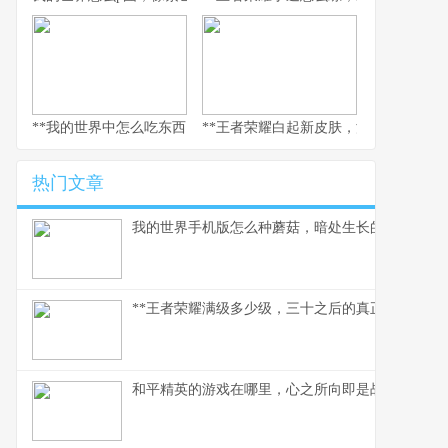
**我的世界中怎么吃东西，生存与美味的核心法则，副标题，像素世
**王者荣耀白起新皮肤，深渊咆哮的视
热门文章
我的世界手机版怎么种蘑菇，暗处生长的美味与财
**王者荣耀满级多少级，三十之后的真正征途**
和平精英的游戏在哪里，心之所向即是战场，副标