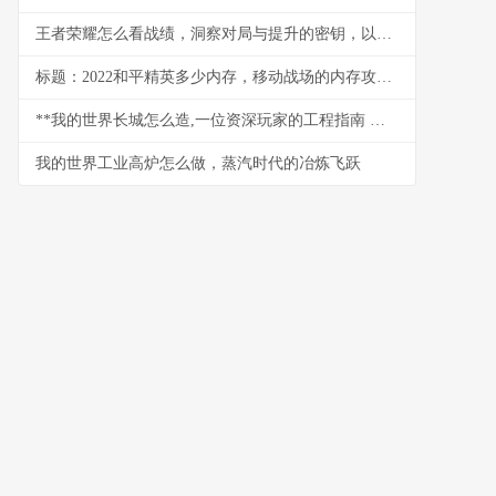
王者荣耀怎么看战绩，洞察对局与提升的密钥，以数据为镜照见成长之路
标题：2022和平精英多少内存，移动战场的内存攻防战
**我的世界长城怎么造,一位资深玩家的工程指南 副标题,从规划到竣工的完整心得**
我的世界工业高炉怎么做，蒸汽时代的冶炼飞跃