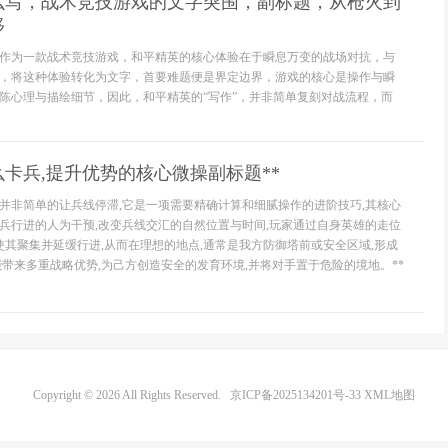
么写，战术竞技游戏的文字突围，副标题，从枪火到
移
作为一款战术竞技游戏，和平精英的核心体验在于瞬息万变的战场对抗，与
，将这种体验转化为文字，首要难题便是界定边界，游戏的核心是操作与瞬
陈心理与描绘细节，因此，和平精英的“写作”，并非简单复刻对战流程，而
么卡兵,提升优势的核心微操副标题**
卡兵并非简单的让兵线停滞,它是一项需要精确计算和细腻操作的进阶技巧,其核心
兵行进的人为干预,改变兵线交汇的自然位置与时间,玩家通过自身英雄的走位
,使其聚集并延缓行进,从而在理想的地点,通常是我方防御塔前或安全区域,形成
能带来多重战略优势,为己方创造安全的发育环境,并将对手置于危险的境地。**
Copyright © 2026 All Rights Reserved.
京ICP备2025134201号-33
XML地图