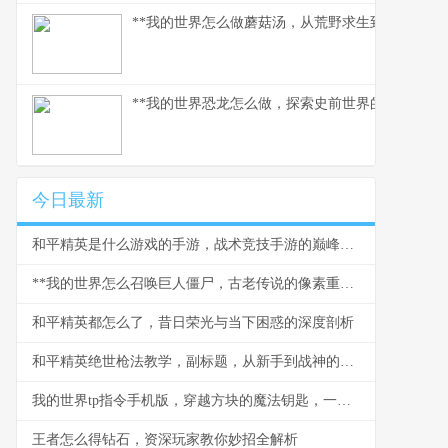
**我的世界怎么做蘑菇汤，从荒野求生到精致烹饪的
**我的世界恐龙怎么做，探索史前世界的模组之旅*
今日最新
和平精英是什么游戏的手游，战术竞技手游的巅峰之作
**我的世界怎么召唤巨人僵尸，古老传说的像素重现**
和平精英都怎么了，昔日荣光与当下困惑的深度剖析
和平精英绝世枪法教学，副标题，从新手到战神的精准之道
我的世界tp指令手机版，穿越方块的魔法钥匙，一段关于空间与创造的奇幻之旅
王者怎么得钻石，资深玩家教你妙招全解析