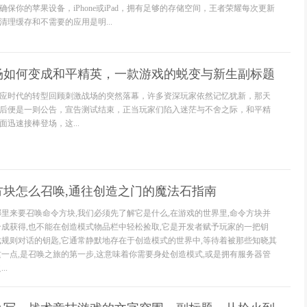
保你的苹果设备，iPhone或iPad，拥有足够的存储空间，王者荣耀每次更新
理缓存和不需要的应用是明...
场如何变成和平精英，一款游戏的蜕变与新生副标题
应时代的转型回顾刺激战场的突然落幕，许多资深玩家依然记忆犹新，那天
后便是一则公告，宣告测试结束，正当玩家们陷入迷茫与不舍之际，和平精
迅速接棒登场，这...
方块怎么召唤,通往创造之门的魔法石指南
哪里来要召唤命令方块,我们必须先了解它是什么,在游戏的世界里,命令方块并
合成获得,也不能在创造模式物品栏中轻松捡取,它是开发者赋予玩家的一把钥
戏规则对话的钥匙,它通常静默地存在于创造模式的世界中,等待着被那些知晓其
这一点,是召唤之旅的第一步,这意味着你需要身处创造模式,或是拥有服务器管
..