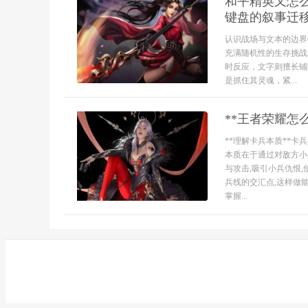
和平精英又怎
键盘的叙事迁
认识战场与文本的边界
充满随机性的生存挑战
时反应，文字则擅长铺
是抓住其灵魂，紧...
**王者荣耀怎
**理解卡兵本质**
本质在于通过对敌方小
与攻击,吸引小兵仇恨
兵线的交汇点,这样做
掌握...