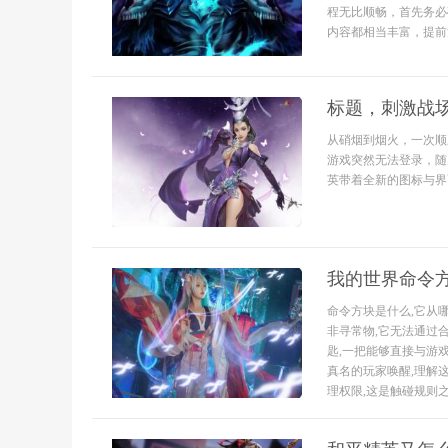
程无比顺畅，首先务必确
内容都相当丰富，提前清
标题，刺激战
从硝烟到烟火，一次顺
游戏突然无法登录，随
英带着全新的图标与界面
我的世界命令
命令方块是什么,它从
非寻常物,它无法通过
匙,一把能够直接与游
真名的玩家唤醒,理解
理权限,这是触碰规则之.