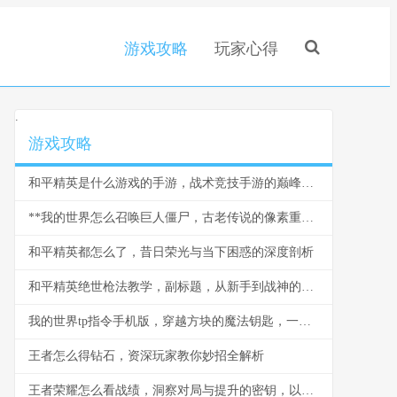
游戏攻略
玩家心得
.
游戏攻略
和平精英是什么游戏的手游，战术竞技手游的巅峰之作
**我的世界怎么召唤巨人僵尸，古老传说的像素重现**
和平精英都怎么了，昔日荣光与当下困惑的深度剖析
和平精英绝世枪法教学，副标题，从新手到战神的精准之道
我的世界tp指令手机版，穿越方块的魔法钥匙，一段关于空间与创造的奇幻之旅
王者怎么得钻石，资深玩家教你妙招全解析
王者荣耀怎么看战绩，洞察对局与提升的密钥，以数据为镜照见成长之路