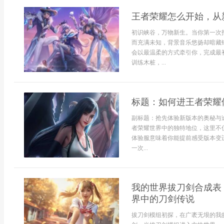
王者荣耀怎么开始，从
初识峡谷，万物新生。当你第一次
而充满未知，背景音乐悠扬却暗藏
会以最温柔的方式牵引你，完成最
训练木桩，...
标题：如何进王者荣耀
副标题：抢先体验新版本的奥秘与
者荣耀世界中的独特地位，这里不
体验服意味着你能提前感受版本变
一次...
我的世界拔刀剑合成表
界中的刀剑传说
拔刀剑模组初探，在广袤无垠的我