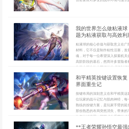
但若要应对多变的战术环境与漫长的
我的世界怎么做粘液球
题为粘液获取与高效利
粘液球的核心价值与获取意义在广
材料，它不仅是制作粘性活塞，发
魂，对于每一位希望深入探索机关
高阶阶段的基石，然而许多冒险者
为其来源生物史莱姆的生成机制颇为.
和平精英按键设置恢复
界面重生记
按键布局的深刻意义在和平精英这
位玩家的战斗记忆与肌肉神经，每
熟练的按键方案，是玩家手臂的延
那份熟悉的布局突然消失，带来的
恢复按键设置，因而成为重获游戏灵
**王者荣耀孙悟空最强