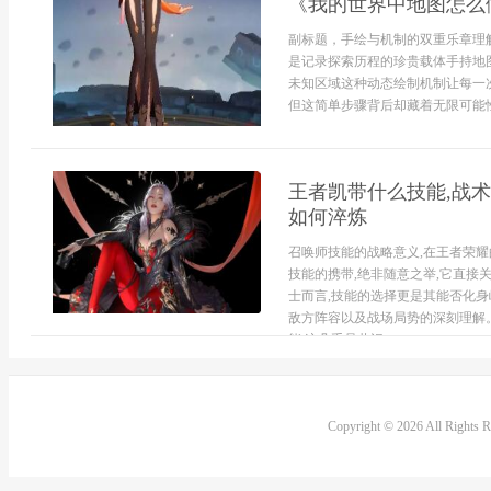
《我的世界中地图怎么
副标题，手绘与机制的双重乐章理
是记录探索历程的珍贵载体手持地
未知区域这种动态绘制机制让每一
但这简单步骤背后却藏着无限可能性
王者凯带什么技能,战术
如何淬炼
召唤师技能的战略意义,在王者荣耀
技能的携带,绝非随意之举,它直接
士而言,技能的选择更是其能否化身
敌方阵容以及战场局势的深刻理解
能,这几乎是共识,...
Copyright © 2026 All Rights