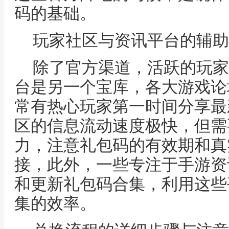
码的基础。
玩家社区与资讯平台的辅助
除了官方渠道，活跃的玩家
台是另一个宝库，各大游戏论
常有热心玩家第一时间分享最
区的信息流动速度极快，但需
力，注意礼包码的有效期和真
接，此外，一些专注于手游资
和更新礼包码合集，利用这些
集的效率。