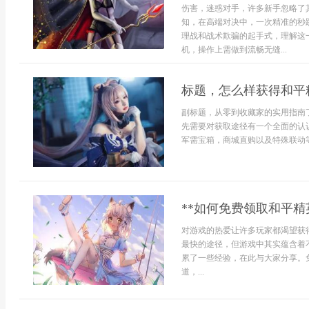
伤害，迷惑对手，许多新手忽略了
知，在高端对决中，一次精准的秒
理战和战术欺骗的起手式，理解这
机，操作上需做到流畅无缝...
标题，怎么样获得和平
副标题，从零到收藏家的实用指南
先需要对获取途径有一个全面的认
军需宝箱，商城直购以及特殊联动等
**如何免费领取和平精
对游戏的热爱让许多玩家都渴望获
最快的途径，但游戏中其实蕴含着
累了一些经验，在此与大家分享。
道，...