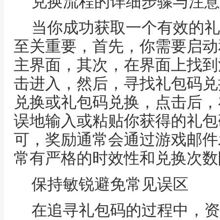
兑换流程的详细步骤与注意
当你成功获取一个有效的礼
至关重要，首先，你需要启动
主界面，其次，在界面上找到
击进入，然后，寻找礼包码兑
兑换或礼包码兑换，点击后，
误地输入或粘贴你获得的礼包
可，奖励通常会通过游戏邮件
常有严格的时效性和兑换次数
保持敏锐避免常见误区
在追寻礼包码的过程中，资