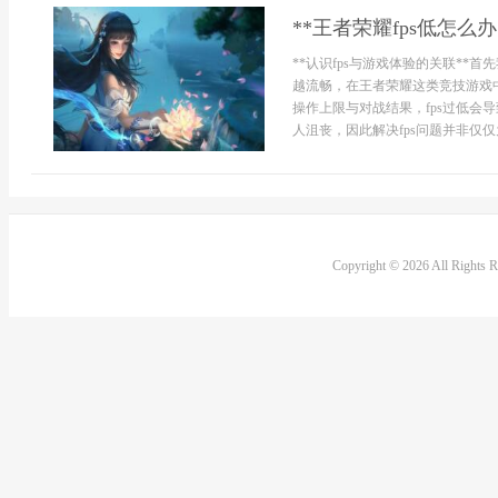
**王者荣耀fps低怎
**认识fps与游戏体验的关联**
越流畅，在王者荣耀这类竞技游戏中
操作上限与对战结果，fps过低会
人沮丧，因此解决fps问题并非仅仅
Copyright © 2026 All Rights