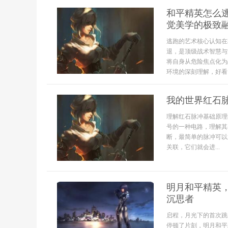
和平精英怎么
觉美学的极致
逃跑的艺术核心认知在
退，是顶级战术智慧与
将自身从危险焦点化为
环境的深刻理解，好看..
我的世界红石
理解红石脉冲基础原理
号的一种电路，理解其
断，最简单的脉冲可以
关联，它们就会进...
明月和平精英
沉思者
启程，月光下的首次跳
停顿了片刻，明月和平