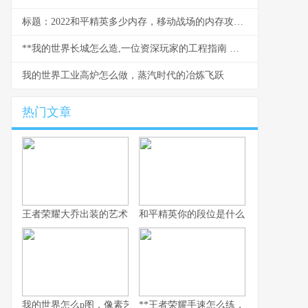
标题：2022和平精英多少内存，移动战场的内存攻防战
**我的世界长城怎么造,一位资深玩家的工程指南 副标题,从规划到竣工的完整心得**
我的世界工业高炉怎么做，蒸汽时代的冶炼飞跃
热门文章
王者荣耀大乔出装的艺术，辅助之核的战术抉择
和平精英你的段位是什么：一段段位承
我的世界怎么p图，像素艺术与创意的交响
**王者荣耀手速怎么练，从入门到精通的