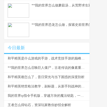
**我的世界怎么做蘑菇汤，从荒野求生到精致烹饪的
**我的世界恐龙怎么做，探索史前世界的模组之旅*
今日最新
和平精英是什么游戏的手游，战术竞技手游的巅峰之作
**我的世界怎么召唤巨人僵尸，古老传说的像素重现**
和平精英都怎么了，昔日荣光与当下困惑的深度剖析
和平精英绝世枪法教学，副标题，从新手到战神的精准之道
我的世界tp指令手机版，穿越方块的魔法钥匙，一段关于空间与创造的奇幻之旅
王者怎么得钻石，资深玩家教你妙招全解析