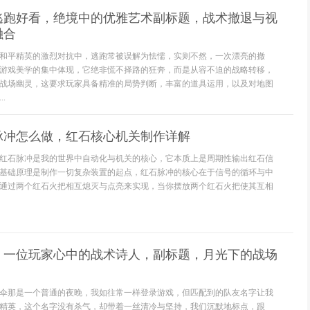
逃跑好看，绝境中的优雅艺术副标题，战术撤退与视
融合
和平精英的激烈对抗中，逃跑常被误解为怯懦，实则不然，一次漂亮的撤
游戏美学的集中体现，它绝非慌不择路的狂奔，而是从容不迫的战略转移，
战场幽灵，这要求玩家具备精准的局势判断，丰富的道具运用，以及对地图
.
脉冲怎么做，红石核心机关制作详解
红石脉冲是我的世界中自动化与机关的核心，它本质上是周期性输出红石信
基础原理是制作一切复杂装置的起点，红石脉冲的核心在于信号的循环与中
通过两个红石火把相互熄灭与点亮来实现，当你摆放两个红石火把使其互相
，一位玩家心中的战术诗人，副标题，月光下的战场
伞那是一个普通的夜晚，我如往常一样登录游戏，但匹配到的队友名字让我
精英，这个名字没有杀气，却带着一丝清冷与坚持，我们沉默地标点，跟