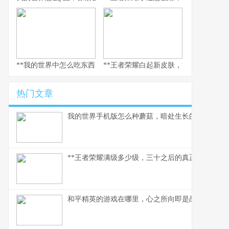
**我的世界中怎么吃东西，生存与美味的核心法则，副标题，像素世
**王者荣耀白起新皮肤，深渊咆哮的视
热门文章
我的世界手机版怎么种蘑菇，暗处生长的美味与财
**王者荣耀满级多少级，三十之后的真正征途**
和平精英的游戏在哪里，心之所向即是战场，副标