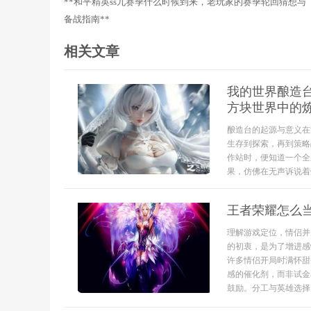
**和平精英ss九赛季什么时候到来，老玩家的赛季轮回猜想与
备战指南**
相关文章
我的世界酿造
方块世界中的
酿造台的起源与意义在
生存到探索，再到策略
作站时，便知道一个全
果，仿佛在无声诉说着
王者荣耀怎么
理解游戏定位，情侣并
的初衷，是为了增进感
许多情侣开局时满怀甜
感的催化剂，而非试金
鼓励。分工与英雄选择，