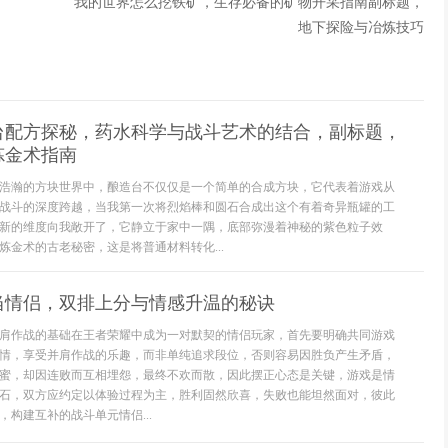
我的世界怎么挖铁矿，生存必备的矿物开采指南副标题，
地下探险与冶炼技巧
台配方探秘，药水科学与战斗艺术的结合，副标题，
炼金术指南
浩瀚的方块世界中，酿造台不仅仅是一个简单的合成方块，它代表着游戏从
战斗的深度跨越，当我第一次将烈焰棒和圆石合成出这个有着奇异瓶罐的工
新的维度向我敞开了，它静立于家中一隅，底部弥漫着神秘的紫色粒子效
炼金术的古老秘密，这是将普通材料转化...
当情侣，双排上分与情感升温的秘诀
肩作战的基础在王者荣耀中成为一对默契的情侣玩家，首先要明确共同游戏
情，享受并肩作战的乐趣，而非单纯追求段位，否则容易因胜负产生矛盾，
蜜，却因连败而互相埋怨，最终不欢而散，因此摆正心态是关键，游戏是情
石，双方应约定以体验过程为主，胜利固然欣喜，失败也能坦然面对，彼此
构建互补的战斗单元情侣...