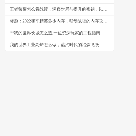
王者荣耀怎么看战绩，洞察对局与提升的密钥，以数据为镜照见成长之路
标题：2022和平精英多少内存，移动战场的内存攻防战
**我的世界长城怎么造,一位资深玩家的工程指南 副标题,从规划到竣工的完整心得**
我的世界工业高炉怎么做，蒸汽时代的冶炼飞跃