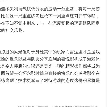
为连续失利而气馁低分段的波动十分正常，将每一局游
，比如这一局重点练习压枪下一局重点练习开车转移，
步在不知不觉中到来，与一些态度积极的玩家组队固定
戏的社交乐趣。
匆掠过的风景但对于身处其中的玩家而言这里才是游戏
惊险的反杀以及与队友分享胜利的喜悦都构成了游戏体
论是令人捧腹的失误还是灵光一现的精彩操作都将成为
段回首望去会怀念那时简单直接的快乐也会感激那个在
历练磨砺了技术更塑造了对待游戏的态度这份积累将是