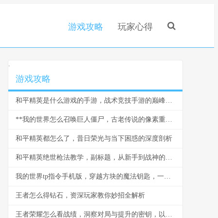
游戏攻略
玩家心得
.
游戏攻略
和平精英是什么游戏的手游，战术竞技手游的巅峰之作
**我的世界怎么召唤巨人僵尸，古老传说的像素重现**
和平精英都怎么了，昔日荣光与当下困惑的深度剖析
和平精英绝世枪法教学，副标题，从新手到战神的精准之道
我的世界tp指令手机版，穿越方块的魔法钥匙，一段关于空间与创造的奇幻之旅
王者怎么得钻石，资深玩家教你妙招全解析
王者荣耀怎么看战绩，洞察对局与提升的密钥，以数据为镜照见成长之路