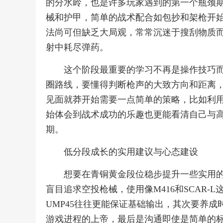
的分水岭，也是许多玩家遇到的第一个瓶颈
械和护甲，简单的战术配合如包抄和架枪开
法尚可但缺乏大局观，常常沉迷于搜刮物质
射中耗尽弹药。
这个阶段最重要的学习不再是操作技巧
圈路线，要懂得判断枪声的大致方向和距离
见面就莽开始需要一点简单的策略，比如利
始体会到战术成功的乐趣也更能看清自己与高
期。
低分段成长的实用建议与心态建设
想要在青铜黄金段位稳步提升一些实用
盲目追求空投枪械，使用像M416和SCAR-
UMP45往往更能保证基础输出，其次要养
游戏进程的上帝，最后是沟通即使是简单的