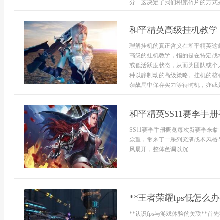
分，这决定了我们积累碎片的方式并
和平精英高级挂机教学
理解挂机的真正含义在和平精英这
高级的挂机教学，指的是在特定战
或低活跃度状态，从而为团队或个
种以静制动的高级策略。挂机的核
杂战局中保存实力等待时机，亦或是
和平精英SS11赛季手
SS11赛季手册概览每次新赛季来
众望，带来了一系列充满战术风格
风展开，整体色调以沉...
**王者荣耀fps低怎
**认识fps与游戏体验的关联**