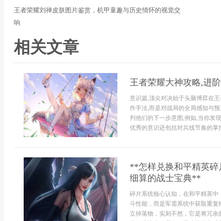
王者荣耀刘禅皮肤图片鉴赏，机甲童趣与历史情怀的视觉交
响
相关文章
王者荣耀大神攻略,进
意识篇,顶尖对决始于头脑博弈在王
作手法,而是对战局的全局感知与预
判他们的下一步意图,例如,当你发
优秀的意识还包括对兵线节奏的掌控,
**怎样兑换和平精英
细算的战士宝典**
碎片系统核心认知，在和平精英中
斗性能，而是军需系统中获取重复
立掉落物，实则不然，它是将冗余