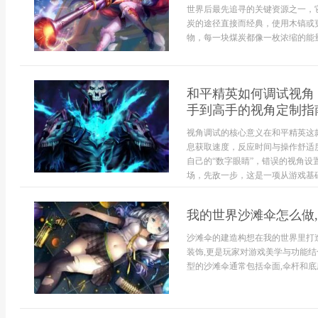
世界后最先追寻的关键资源之一，
炭的途径直接而经典，使用木镐或
物，每一块煤炭都像一枚浓缩的能量种
和平精英如何调试视角
手到高手的视角定制指
视角调试的核心意义在和平精英这
息获取速度，反应时间与操作舒适
自己的“数字眼睛”，错误的视角
场，先敌一步，这是一项从游戏基础
我的世界沙滩伞怎么做
沙滩伞的建造构想在我的世界里打
装饰,更是玩家对游戏美学与功能结
型的沙滩伞通常包括伞面,伞杆和底座,