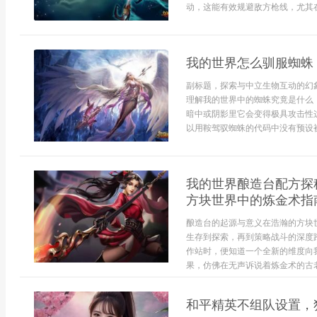
动，这能有效规避敌方枪线，尤其在
我的世界怎么驯服蜘蛛
副标题，探索与中立生物互动的幻
理解我的世界中的蜘蛛究竟是什么
暗中或阴影里它会变得极具攻击性
以用鞍驾驭蜘蛛的代码中没有预设被
我的世界酿造台配方探
方块世界中的炼金术指
酿造台的起源与意义在浩瀚的方块
生存到探索，再到策略战斗的深度
作站时，便知道一个全新的维度向
果，仿佛在无声诉说着炼金术的古老
和平精英不组队设置，