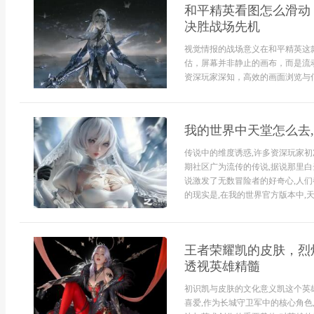
和平精英看图怎么滑动
决胜战场先机
视觉情报的战场意义在和平精英这
估，屏幕并非静止的画布，而是流
资深玩家深知，高效的画面浏览与信
我的世界中天堂怎么去
传说中的维度诱惑,许多资深玩家初
期社区广为流传的传说,据说那里白
说激发了无数冒险者的好奇心,人
的现实是,在我的世界官方版本中,天
王者荣耀凯的皮肤，烈
透视英雄精髓
初识凯与皮肤的文化意义凯这个英
喜爱,作为长城守卫军中的核心角色