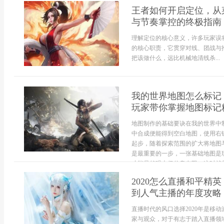
王者如何开启定位，从
与节奏掌控的终极指南
理解定位的核心意义，许多玩家误
的核心职责，它贯穿对线、团战与
把该做什么，远比机械地清线杀...
我的世界地图怎么标记
玩家带你掌握地图标记
地图制作的基础要诀在我的世界中
中合成便能得到空白地图，使用右
起步，随着探索范围的扩大将地图
是最重要的一步，一张基础地图是
功能虽然强大但信息有限，这时就需
2020怎么直播和平
到人气主播的年度攻略
直播时代的风口选择2020年是移
家与观众，对于有志于踏入直播领