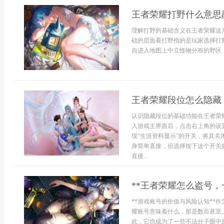
王者荣耀打野什么意思
理解打野的基础含义在王者荣耀这
础的层面看打野指的是玩家选择打
自进入地图上中立怪物分布的野区，通
王者荣耀段位怎么隐藏
认识隐藏段位的基础功能在王者荣
入游戏主界面后，点击右上角的设
现“生涯资料显示”的开关，将其
身简单直接，但选择按下这个开关
直接...
**王者荣耀怎么盗号，
**游戏账号的价值与风险认知**
耀账号意味着什么，那是数百甚至
此，它也成为了一些不法分子眼中