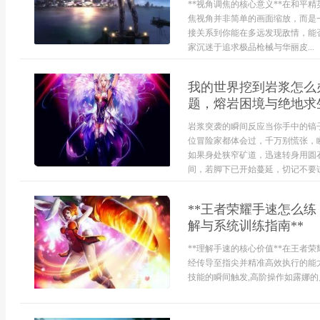
**视角调焦的核心意义**在和平
焦视角并非简单的画面缩放，而是
接关系到你能在多远发现敌情，能
家沉迷于追求极品枪械与华丽皮...
我的世界挖到岩浆怎么
题，熔岩困境与绝地求
岩浆突袭的瞬间反应当你手中的镐
位冒险家都体会过，千万别慌张，
如果身处狭窄矿道，迅速转身用圆
间，若脚下已开始蔓延，切记不要试
**王者荣耀手速怎么练
解与系统训练指南**
**理解手速的核心价值**在王者
经传导至指尖并精准高效执行的能力
技能的瞬间触发,高阶操作如露娜的月