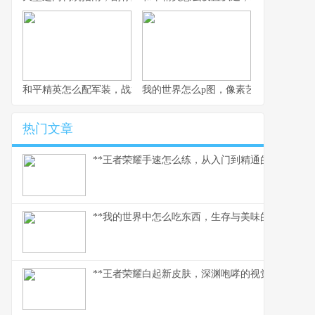
和平精英怎么配军装，战术伪装与个性表达的博弈
我的世界怎么p图，像素艺术与创意的交
热门文章
**王者荣耀手速怎么练，从入门到精通的指尖修行,
**我的世界中怎么吃东西，生存与美味的核心法则
**王者荣耀白起新皮肤，深渊咆哮的视觉与战术革