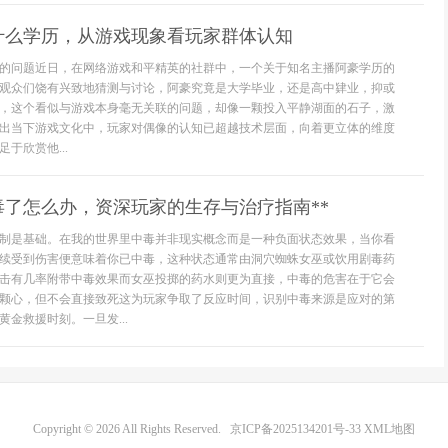
什么学历，从游戏现象看玩家群体认知
的问题近日，在网络游戏和平精英的社群中，一个关于知名主播阿豪学历的
观众们饶有兴致地猜测与讨论，阿豪究竟是大学毕业，还是高中肄业，抑或
，这个看似与游戏本身毫无关联的问题，却像一颗投入平静湖面的石子，激
出当下游戏文化中，玩家对偶像的认知已超越技术层面，向着更立体的维度
于欣赏他...
毒了怎么办，资深玩家的生存与治疗指南**
制是基础。在我的世界里中毒并非现实概念而是一种负面状态效果，当你看
续受到伤害便意味着你已中毒，这种状态通常由洞穴蜘蛛女巫或饮用剧毒药
击有几率附带中毒效果而女巫投掷的药水则更为直接，中毒的危害在于它会
颗心，但不会直接致死这为玩家争取了反应时间，识别中毒来源是应对的第
金救援时刻。一旦发...
Copyright © 2026 All Rights Reserved.
京ICP备2025134201号-33
XML地图