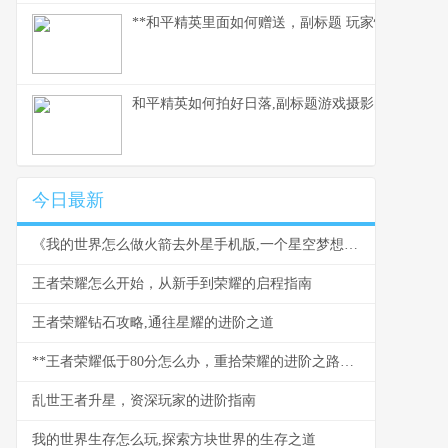
**和平精英里面如何赠送，副标题 玩家情谊的虚拟
和平精英如何拍好日落,副标题游戏摄影的艺术与时
今日最新
《我的世界怎么做火箭去外星手机版,一个星空梦想的实现指南》
王者荣耀怎么开始，从新手到荣耀的启程指南
王者荣耀钻石攻略,通往星耀的进阶之道
**王者荣耀低于80分怎么办，重拾荣耀的进阶之路，副标题：从低谷到巅峰的实战反思**
乱世王者升星，资深玩家的进阶指南
我的世界生存怎么玩,探索方块世界的生存之道