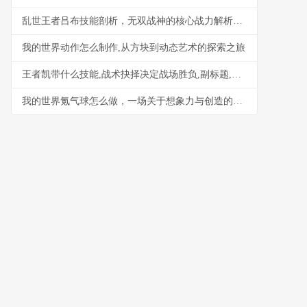
乱世王者吕布技能剖析，无双战神的核心战力解析，副标题，霸者无双的战场艺术
我的世界动作怎么制作,从方块到动态艺术的探索之旅
王者凯带什么技能,战术抉择决定战场胜负,副标题,荣耀峡谷的利刃如何淬炼
我的世界氪气球怎么做，一场关于想象力与创造的飞行之旅