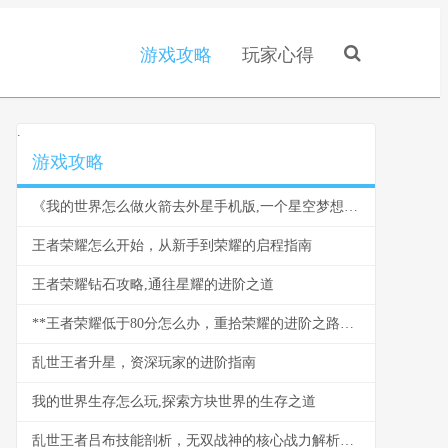
游戏攻略
玩家心得
.
游戏攻略
《我的世界怎么做火箭去外星手机版,一个星空梦想的实现指南》
王者荣耀怎么开始，从新手到荣耀的启程指南
王者荣耀钻石攻略,通往星耀的进阶之道
**王者荣耀低于80分怎么办，重拾荣耀的进阶之路，副标题：从低谷到巅峰的实战反思**
乱世王者升星，资深玩家的进阶指南
我的世界生存怎么玩,探索方块世界的生存之道
乱世王者吕布技能剖析，无双战神的核心战力解析，副标题，霸者无双的战场艺术