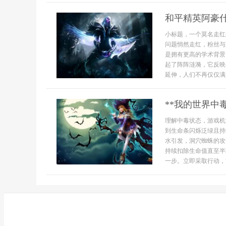
和平精英阿豪
小标题，一个莫名走红
问题悄然走红，粉丝与
是拥有更高的学术背景
起了阵阵涟漪，它反映
延伸，人们不再仅仅满足
**我的世界中
理解中毒状态，游戏机
到生命条闪烁泛绿且持
水引发，洞穴蜘蛛的攻
持续扣除生命值直至半
一步。立即采取行动，黄