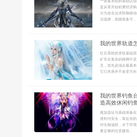
**装备系统的基础认
是从零开始积累经济购
分为攻击法术防御移动
活选择，初级装备可...
我的世界轨道
红石系统的变轨基础原
矿车在复杂的路网中灵
叉，首先必须从最基本
它们本身并不改变方向
我的世界钓鱼
造高效休闲钓
规划选址与基础准备在M
便利与安全，靠近你的
对生物滋扰，水下环境
要足够的任意建筑...