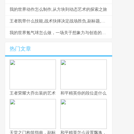
我的世界动作怎么制作,从方块到动态艺术的探索之旅
王者凯带什么技能,战术抉择决定战场胜负,副标题,荣耀峡谷的利刃如何淬炼
我的世界氪气球怎么做，一场关于想象力与创造的飞行之旅
热门文章
王者荣耀大乔出装的艺术，辅助之核的战术抉择
和平精英你的段位是什么：一段段位承
天堂之门构筑指南，副标题，通往云端的幻想之路
和平精英怎么设置飘逸，实战身法操控