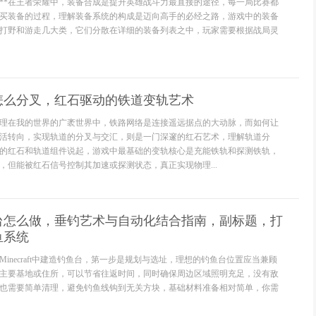
知**在王者荣耀中，装备合成是提升英雄战斗力最直接的途径，每一局比赛都
买装备的过程，理解装备系统的构成是迈向高手的必经之路，游戏中的装备
打野和游走几大类，它们分散在详细的装备列表之中，玩家需要根据战局灵
怎么分叉，红石驱动的铁道变轨艺术
理在我的世界的广袤世界中，铁路网络是连接遥远据点的大动脉，而如何让
活转向，实现轨道的分叉与交汇，则是一门深邃的红石艺术，理解轨道分
的红石和轨道组件说起，游戏中最基础的变轨核心是充能铁轨和探测铁轨，
，但能被红石信号控制其加速或探测状态，真正实现物理...
台怎么做，垂钓艺术与自动化结合指南，副标题，打
鱼系统
inecraft中建造钓鱼台，第一步是规划与选址，理想的钓鱼台位置应当兼顾
主要基地或住所，可以节省往返时间，同时确保周边区域照明充足，没有敌
也需要简单清理，避免钓鱼线钩到无关方块，基础材料准备相对简单，你需