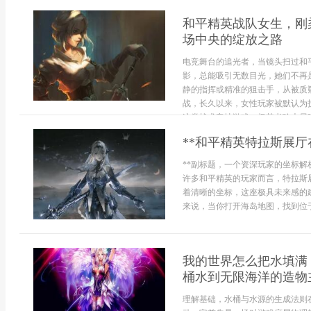
和平精英战队女生，刚
场中央的绽放之路
电竞舞台的追光者，当镜头扫过和
影，总能吸引无数目光，她们不再
静的指挥或精准的狙击手，从被质
战，长久以来，女性玩家被默认为
这类战术竞技游戏，极其考验大局观
**和平精英特拉斯展厅
**副标题，一个资深玩家的坐标解
许多和平精英的玩家而言，特拉斯
着清晰的坐标，这座极具未来感的
来说，当你打开海岛地图，找到位于东
我的世界怎么把水填满
桶水到无限海洋的造物
理解基础，水桶与水源的生成法则在M