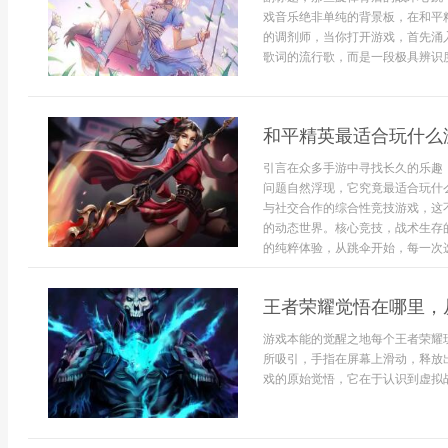
戏音乐绝非单纯的背景板，在和平
的调剂师，当你打开游戏，首先涌
歌词的流行歌，而是一段极具辨识度
和平精英最适合玩什么
引言在众多手游中寻找长久的乐趣
问题自然浮现，它究竟最适合玩什
与社交合作的综合性竞技游戏，这
的动态世界。核心竞技，战术生存
的纯粹体验，从跳伞开始，每一次选
王者荣耀觉悟在哪里，
游戏本能的觉醒之地每个王者荣耀
所吸引，手指在屏幕上滑动，释放
戏的原始觉悟，它在于认识到虚拟战场