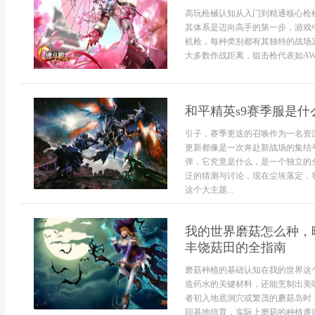
高玩枪械认知从入门到精通核心枪
其体系是迈向高手的第一步，游戏
机枪，每种类别都有其独特的战场定
大多数作战距离，狙击枪代表如AWM
和平精英s9赛季服是
引子，赛季更迭的召唤作为一名资
更新都像是一次奔赴新战场的集结
弹，它究竟是什么，是一个独立的
泛的猜测与讨论，现在尘埃落定，
这个大主题...
我的世界磨菇怎么种，
丰饶菇田的全指南
磨菇种植的基础认知在我的世界这
造药水的关键材料，还能烹制出美
者初入地底洞穴或繁茂的蘑菇岛时
回基地培育，实际上磨菇的种植遵循