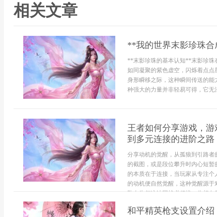
相关文章
**我的世界末影珍珠合
**末影珍珠的基本认知**末影珍
如同凝聚的紫色虚空，闪烁着点点
身形瞬移之际，这种瞬间传送的能
种强大的力量并非轻易可得，它无法
王者如何分享游戏，游
到多元连接的进阶之路
分享动机的觉醒，从孤狼到引路者
的截图，或是段位攀升时内心短暂
的本质在于连接，当玩家从专注个人
的动机便自然觉醒，这种觉醒源于
队友为何这波团战必须接，你想向朋
和平精英枪支设置介绍