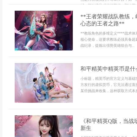
械，那种满足感远超获得一颗钻石。核
**王者荣耀战队教练
心态的王者之路**
**教练角色的多维定义****战
核心使命，这要求教练必须具备超
战纪录，提炼出强势英雄组合与...
和平精英中精英币是什
小标题，精英币的官方定义与基础
方发行的虚拟货币，它无法通过直
某些挑战来收集，这种获取方式本身
《和平精英Q版，当战
新生