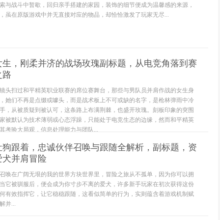
索与战斗中暂歇，回归亲手搭建的家园，装饰的细节便成为温馨感的来源，
，虽在原版游戏中并无直接对应的物品，却恰恰激发了玩家无尽...
女生，刚柔并济的战场玫瑰副标题，从电竞角落到赛
之路
镜头扫过和平精英职业联赛的席位赛舞台，那些与男队员并肩作战的女生身
，她们不再是点缀或噱头，而是战术板上不可或缺的名字，是枪林弹雨中冷
手，从被质疑到被认可，这条路上布满荆棘，也盛开玫瑰。刻板印象的突围
家被默认为技术薄弱或心态浮躁，只能处于电竞生态的边缘，然而和平精英
其考验大局观，信息处理能力与团队...
让狗跟着，忠诚伙伴召唤与跟随全解析，副标题，资
爱犬并肩冒险
召唤在广阔无垠的我的世界方块世界里，冒险之旅从不孤单，因为你可以拥
当它被驯服后，便会成为你寸步不离的爱犬，许多新手玩家在初次获得这份
何有效指挥它，让它稳稳跟随，这看似简单的行为，实则蕴含着游戏机制赋
并...