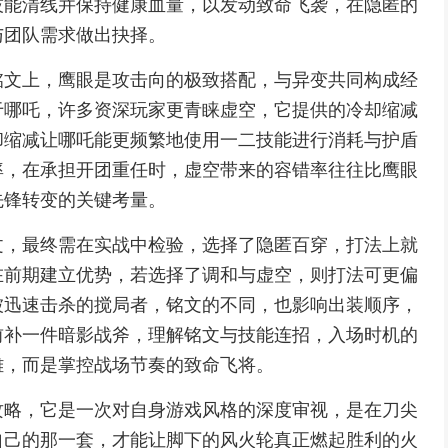
技能清线并保持健康血量，以发动致命飞袭，在隐匿的
与团队需求做出抉择。
铭文上，鹰眼是攻击向的极致搭配，与异变共同构成经
于哪吒，许多资深玩家更青睐虚空，它提供的冷却缩减
却缩减让哪吒能更频繁地使用一二技能进行消耗与护盾
率，在承担开团重任时，虚空带来的容错率往往比鹰眼
先锋转变的关键考量。
文，最终需在实战中检验，选择了隐匿百穿，打法上就
在前期建立优势，若选择了调和与虚空，则打法可更偏
被迅速击杀的搅局者，铭文的不同，也影响出装顺序，
前补一件暗影战斧，理解铭文与技能连招，入场时机的
雄，而是掌控战场节奏的致命飞将。
攻略，它是一次对自身游戏风格的深度审视，是在刀尖
自己的那一套，才能让脚下的风火轮真正燃起胜利的火