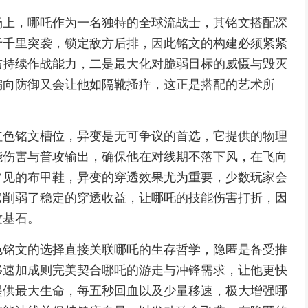
场上，哪吒作为一名独特的全球流战士，其铭文搭配深
于千里突袭，锁定敌方后排，因此铭文的构建必须紧紧
与持续作战能力，二是最大化对脆弱目标的威慑与毁灭
偏向防御又会让他如隔靴搔痒，这正是搭配的艺术所
红色铭文槽位，异变是无可争议的首选，它提供的物理
能伤害与普攻输出，确保他在对线期不落下风，在飞向
常见的布甲鞋，异变的穿透效果尤为重要，少数玩家会
它削弱了稳定的穿透收益，让哪吒的技能伤害打折，因
攻基石。
色铭文的选择直接关联哪吒的生存哲学，隐匿是备受推
移速加成则完美契合哪吒的游走与冲锋需求，让他更快
提供最大生命，每五秒回血以及少量移速，极大增强哪