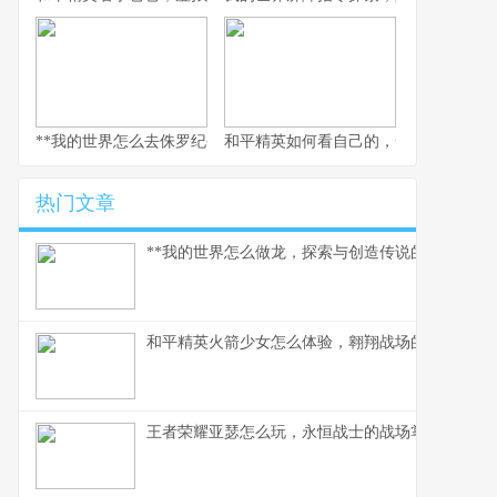
**我的世界怎么去侏罗纪公园，穿梭时空的驯龙之旅**
和平精英如何看自己的，一场沉浸式的
热门文章
**我的世界怎么做龙，探索与创造传说的征途**
和平精英火箭少女怎么体验，翱翔战场的粉色梦境
王者荣耀亚瑟怎么玩，永恒战士的战场掌握之道