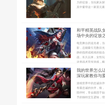
力的绽放，当玩家从探
其中窗帘这一家居元素
和平精英战队
场中央的绽放
电竞舞台的追光者，当
影，总能吸引无数目光
静的指挥或精准的狙击
战，长久以来，女性玩
这类战术竞技游戏，极
我的世界怎么
深玩家教你与
游戏世界中的忠诚伙伴
有最忠诚的伙伴，狼，
陪伴时，常会困惑于如
予的独特交互逻辑，理解