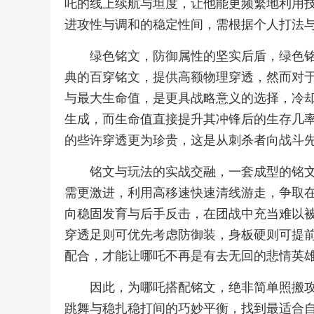
吒的线上续航与坦度，让他能更频繁地利用
进攻性与调和的稳定性间，需根据个人打法
绿色铭文，防御属性的坚实后盾，绿色
典的百穿铭文，提供高额物理穿透，然而对
与最大生命值，是更具战略意义的选择，冷
生成，而生命值直接提升其冲锋后的生存几
的些许穿透更为珍贵，这是从刺杀者向战斗
铭文与玩法的实战交融，一套成型的铭
需更激进，利用高移速快速清线游走，争取
向稳固发育与后手反击，在团战中充当难以
穿透足则可优先考虑防御装，身板硬则可提
配合，才能让哪吒不再是有去无回的悲情英
因此，为哪吒搭配铭文，绝非简单照搬
跳舞与稳扎稳打间的巧妙平衡，找到最适合