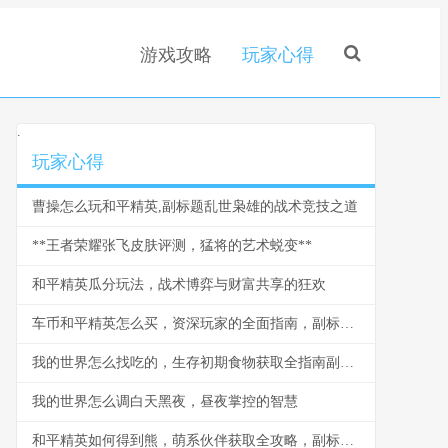
游戏攻略
玩家心得
.
玩家心得
曹操怎么玩和平精英,副标题乱世枭雄的战术竞技之道
**王者荣耀张飞皮肤评测，猛将的艺术蜕变**
和平精英瓜分玩法，战术博弈与财富共享的狂欢
车币和平精英怎么买，资深玩家的全面指南，副标题，揭秘安全高效获取车币的实战心得
我的世界怎么找吃的，生存初期食物获取全指南副标题，从啃苹果到烤肉排的进阶之路
我的世界怎么调白天黑夜，昼夜掌控的智慧
和平精英如何得到熊，萌系伙伴获取全攻略，副标题，战术竞技中的温馨陪伴之道