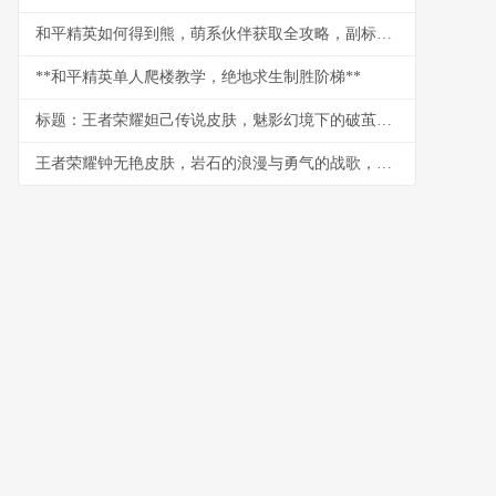
和平精英如何得到熊，萌系伙伴获取全攻略，副标题，战术竞技中的温馨陪伴之道
**和平精英单人爬楼教学，绝地求生制胜阶梯**
标题：王者荣耀妲己传说皮肤，魅影幻境下的破茧新生，副标题：从建模细节到实战手感的玩家深度剖析
王者荣耀钟无艳皮肤，岩石的浪漫与勇气的战歌，浅析角色美学与玩家情感联结