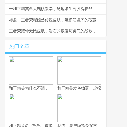
**和平精英单人爬楼教学，绝地求生制胜阶梯**
标题：王者荣耀妲己传说皮肤，魅影幻境下的破茧新生，副标题：从建模细节到实战手感的玩家深度剖析
王者荣耀钟无艳皮肤，岩石的浪漫与勇气的战歌，浅析角色美学与玩家情感联结
热门文章
和平精英为什么不清，一场战术生存的匠心平衡
和平精英发色物语，虚拟形象的情绪拼
和平精英名字爸爸，虚拟战场上的情感符号
我的世界屏障指令探索，隐形墙壁的创