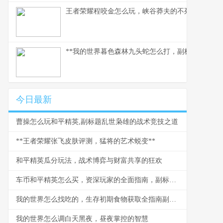
王者荣耀程咬金怎么玩，峡谷莽夫的不死运营之道
**我的世界暮色森林九头蛇怎么打，副标题：烈焰
今日最新
曹操怎么玩和平精英,副标题乱世枭雄的战术竞技之道
**王者荣耀张飞皮肤评测，猛将的艺术蜕变**
和平精英瓜分玩法，战术博弈与财富共享的狂欢
车币和平精英怎么买，资深玩家的全面指南，副标题，揭秘安全高效获取车币的实战心得
我的世界怎么找吃的，生存初期食物获取全指南副标题，从啃苹果到烤肉排的进阶之路
我的世界怎么调白天黑夜，昼夜掌控的智慧