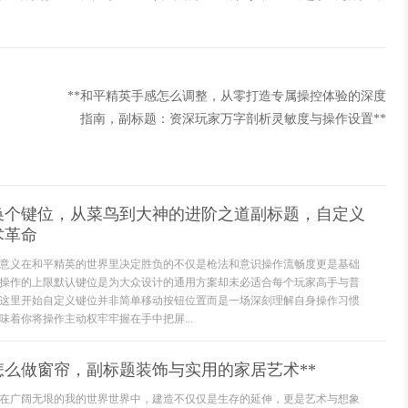
**和平精英手感怎么调整，从零打造专属操控体验的深度
指南，副标题：资深玩家万字剖析灵敏度与操作设置**
换个键位，从菜鸟到大神的进阶之道副标题，自定义
术革命
意义在和平精英的世界里决定胜负的不仅是枪法和意识操作流畅度更是基础
操作的上限默认键位是为大众设计的通用方案却未必适合每个玩家高手与普
这里开始自定义键位并非简单移动按钮位置而是一场深刻理解自身操作习惯
味着你将操作主动权牢牢握在手中把屏...
怎么做窗帘，副标题装饰与实用的家居艺术**
在广阔无垠的我的世界世界中，建造不仅仅是生存的延伸，更是艺术与想象