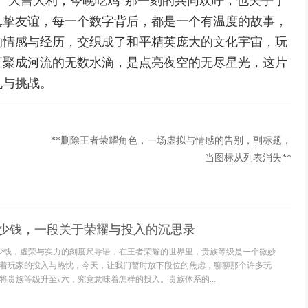
“大吉大利，今晚吃鸡”那一刻的共同欢呼，也关乎于
真挚友谊，每一个数字背后，都是一个有温度的故事，
的情感与经历，交织成了和平精英庞大的文化宇宙，玩
汇聚成河流的无数水滴，是点亮夜空的无尽星光，这片
机与挑战。
**删除王者荣耀角色，一场虚拟与情感的告别，副标题，
当图标从列表消失**
多少钱，一段关于荣耀与投入的沉思录
少钱，虚荣与实力的刻度尺导语，在王者荣耀的世界里，贵族等级是一个微妙
着玩家的投入与热忱，今天，让我们暂时放下段位的焦虑，聊聊那个许多玩
将贵族等级升至v六，究竟意味着怎样的投入。贵族体系的...