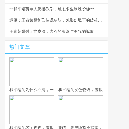
**和平精英单人爬楼教学，绝地求生制胜阶梯**
标题：王者荣耀妲己传说皮肤，魅影幻境下的破茧新生，副标题：从建模细节到实战手感的玩家深度剖析
王者荣耀钟无艳皮肤，岩石的浪漫与勇气的战歌，浅析角色美学与玩家情感联结
热门文章
和平精英为什么不清，一场战术生存的匠心平衡
和平精英发色物语，虚拟形象的情绪拼
和平精英名字爸爸，虚拟战场上的情感符号
我的世界屏障指令探索，隐形墙壁的创