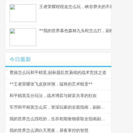
王者荣耀程咬金怎么玩，峡谷莽夫的不死运营之道
**我的世界暮色森林九头蛇怎么打，副标题：烈焰
今日最新
曹操怎么玩和平精英,副标题乱世枭雄的战术竞技之道
**王者荣耀张飞皮肤评测，猛将的艺术蜕变**
和平精英瓜分玩法，战术博弈与财富共享的狂欢
车币和平精英怎么买，资深玩家的全面指南，副标题，揭秘安全高效获取车币的实战心得
我的世界怎么找吃的，生存初期食物获取全指南副标题，从啃苹果到烤肉排的进阶之路
我的世界怎么调白天黑夜，昼夜掌控的智慧