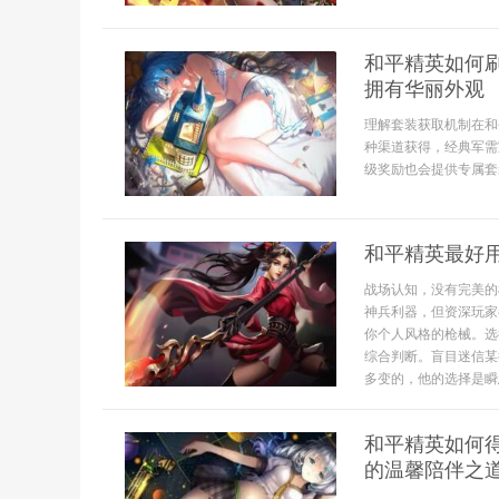
和平精英如何
拥有华丽外观
理解套装获取机制在和
种渠道获得，经典军需
级奖励也会提供专属套
和平精英最好
战场认知，没有完美的
神兵利器，但资深玩家
你个人风格的枪械。选
综合判断。盲目迷信某
多变的，他的选择是瞬息
和平精英如何
的温馨陪伴之