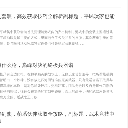
刷套装，高效获取技巧全解析副标题，平民玩家也能
平精英中获取套装首先要理解游戏内的产出机制，游戏中的套装主要通过几
宝箱抽取是最主要的方式，里面包含了各类品质的皮肤，其次赛季手册的等
装，参与限时活动完成特定任务同样是稳定获取途径，...
用什么枪，巅峰对决的终极兵器谱
枪只有合适的枪。在和平精英的战场上，无数玩家苦苦追寻一把所谓最强的
都明白一个铁律，没有放之四海而皆准的完美武器，只有最适合当下战局与
择武器的本质，是对你所处环境，交战距离，团队角色以及自身操作习惯的
把枪的数据，往往会在复杂的实战中碰壁，真正的高手，他的武器库是灵活
万应的。近战之王，狭...
得到熊，萌系伙伴获取全攻略，副标题，战术竞技中
道