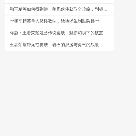
和平精英如何得到熊，萌系伙伴获取全攻略，副标题，战术竞技中的温馨陪伴之道
**和平精英单人爬楼教学，绝地求生制胜阶梯**
标题：王者荣耀妲己传说皮肤，魅影幻境下的破茧新生，副标题：从建模细节到实战手感的玩家深度剖析
王者荣耀钟无艳皮肤，岩石的浪漫与勇气的战歌，浅析角色美学与玩家情感联结