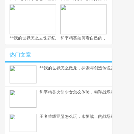
**我的世界怎么去侏罗纪公园，穿梭时空的驯龙之旅**
和平精英如何看自己的，一场沉浸式的
热门文章
**我的世界怎么做龙，探索与创造传说的征途**
和平精英火箭少女怎么体验，翱翔战场的粉色梦境
王者荣耀亚瑟怎么玩，永恒战士的战场掌握之道