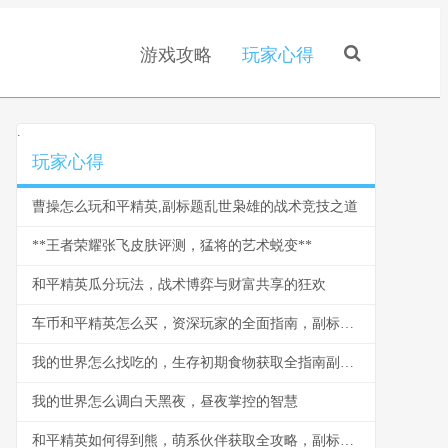
游戏攻略
玩家心得
.
玩家心得
曹操怎么玩和平精英,副标题乱世枭雄的战术竞技之道
**王者荣耀张飞皮肤评测，猛将的艺术蜕变**
和平精英瓜分玩法，战术博弈与财富共享的狂欢
车币和平精英怎么买，资深玩家的全面指南，副标题，揭秘安全高效获取车币的实战心得
我的世界怎么找吃的，生存初期食物获取全指南副标题，从啃苹果到烤肉排的进阶之路
我的世界怎么调白天黑夜，昼夜掌控的智慧
和平精英如何得到熊，萌系伙伴获取全攻略，副标题，战术竞技中的温馨陪伴之道