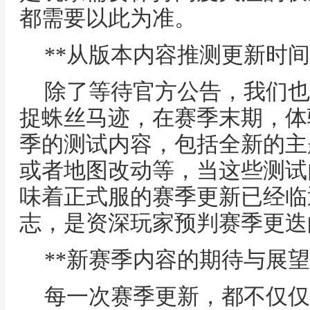
都需要以此为准。
**从版本内容推测更新时间
除了等待官方公告，我们也
捉蛛丝马迹，在赛季末期，体
季的测试内容，包括全新的主
或者地图改动等，当这些测试
味着正式服的赛季更新已经临
志，是资深玩家预判赛季更迭
**新赛季内容的期待与展望
每一次赛季更新，都不仅仅