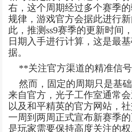
右，这个周期经过多个赛季的
规律，游戏官方会据此进行新
此，推测ss9赛季的更新时间，
日期入手进行计算，这是最基
据。
**关注官方渠道的精准信号
然而，固定的周期只是基础
来自官方，光子工作室通常会
以及和平精英的官方网站，社
一周到两周正式宣布新赛季的
是玩家需要保持高度关注的权