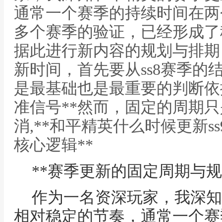
通常一个赛季的持续时间在两
多个赛季的验证，已经形成了
据此进行新内容的规划与排期，
新时间，首先要从ss8赛季的
是最基础也是最重要的判断依
准信号**然而，固定的周期
消,**和平精英什么时候更新s
核心逻辑**
**赛季更新的固定周期与规
作为一名资深玩家，我深知
相对稳定的节奏，通常一个赛