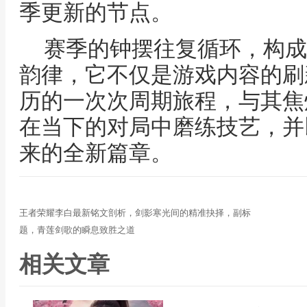
季更新的节点。
赛季的钟摆往复循环，构成
韵律，它不仅是游戏内容的刷
历的一次次周期旅程，与其焦
在当下的对局中磨练技艺，并
来的全新篇章。
王者荣耀李白最新铭文剖析，剑影寒光间的精准抉择，副标
题，青莲剑歌的瞬息致胜之道
相关文章