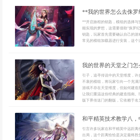
**我的世界怎么去侏罗
**开启旅程的钥匙，模组的选择与
能实现的梦想，这需要借助“侏罗
钥匙，玩家首先需要确认自己的游
常见的模组加载器进行安装，这个过
我的世界的天堂之门怎
引子，追寻传说中的天堂维度，许
不衰的模组，将玩家引向一个充满
游戏不存在天堂维度，但如何建造
让我们重温这份经典的建造指南。
版下界传送门的翻版，它依赖于名为“以
和平精英技术教学八，
引言许多玩家在和平精英中远距离
出局，这个距离恰恰是决定最终胜