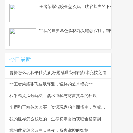
王者荣耀程咬金怎么玩，峡谷莽夫的不死运营之道
**我的世界暮色森林九头蛇怎么打，副标题：烈焰
今日最新
曹操怎么玩和平精英,副标题乱世枭雄的战术竞技之道
**王者荣耀张飞皮肤评测，猛将的艺术蜕变**
和平精英瓜分玩法，战术博弈与财富共享的狂欢
车币和平精英怎么买，资深玩家的全面指南，副标题，揭秘安全高效获取车币的实战心得
我的世界怎么找吃的，生存初期食物获取全指南副标题，从啃苹果到烤肉排的进阶之路
我的世界怎么调白天黑夜，昼夜掌控的智慧