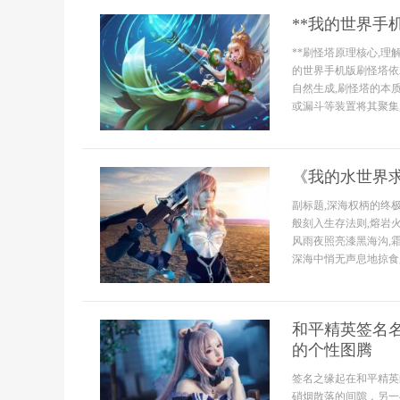
**我的世界手
**刷怪塔原理核心,理
的世界手机版刷怪塔依
自然生成,刷怪塔的本
或漏斗等装置将其聚集,
《我的水世界
副标题,深海权柄的终
般刻入生存法则,熔岩
风雨夜照亮漆黑海沟,
深海中悄无声息地掠食,
和平精英签名
的个性图腾
签名之缘起在和平精英
硝烟散落的间隙，另一