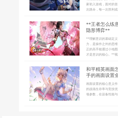
家初入游戏，面对的首
次跳伞，每一次胜利或失
**王者怎么
隐形博弈**
**理解意识的基础定
力，是操作之外的思维
正的高手能通过小地图
才是意识的核心。**视
和平精英画面
手的画面设置
画面设置的核心意义作
的战场生存率与竞技优
项参数，在设备性能与