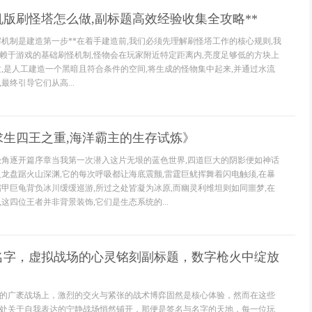
机版刷怪塔怎么做,副标题高效经验收集全攻略**
解机制是建造第一步**在着手建造前,我们必须先理解刷怪塔工作的核心规则,我
赖于游戏的基础刷怪机制,怪物会在玩家附近特定距离内,亮度足够低的方块上
质,是人工建造一个黑暗且符合条件的空间,将生成的怪物集中起来,并通过水流
最终引导它们从高...
求生四王之重,海洋霸主的生存试炼》
极角逐开篇序章当我第一次潜入这片无垠的蓝色世界,四道巨大的阴影便如神话
火龙盘踞火山深渊,它的每次呼吸都让海底震颤,雷霆巨鱿挥舞着闪电触须,在暴
霜甲巨龟背负冰川缓缓巡游,所过之处皆凝为冰原,而幽灵利维坦则如同噩梦,在
这四位王者并非背景装饰,它们是生态系统的...
名字，虚拟战场的心灵铭刻副标题，数字枪火中绽放
的广袤战场上，激烈的交火与紧张的战术博弈固然是核心体验，然而在这些
处关于自我表达的宁静战场悄然铺开，那便是签名与名字的天地，每一位玩