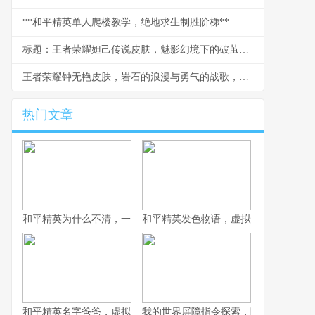
**和平精英单人爬楼教学，绝地求生制胜阶梯**
标题：王者荣耀妲己传说皮肤，魅影幻境下的破茧新生，副标题：从建模细节到实战手感的玩家深度剖析
王者荣耀钟无艳皮肤，岩石的浪漫与勇气的战歌，浅析角色美学与玩家情感联结
热门文章
和平精英为什么不清，一场战术生存的匠心平衡
和平精英发色物语，虚拟形象的情绪拼
和平精英名字爸爸，虚拟战场上的情感符号
我的世界屏障指令探索，隐形墙壁的创