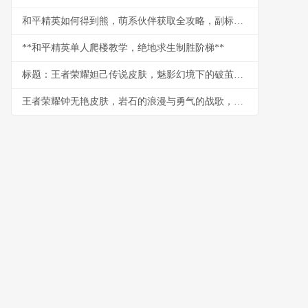
和平精英如何得到熊，萌系伙伴获取全攻略，副标题，战术竞技中的温馨陪伴之道
**和平精英单人爬楼教学，绝地求生制胜阶梯**
标题：王者荣耀妲己传说皮肤，魅影幻境下的破茧新生，副标题：从建模细节到实战手感的玩家深度剖析
王者荣耀钟无艳皮肤，岩石的浪漫与勇气的战歌，浅析角色美学与玩家情感联结