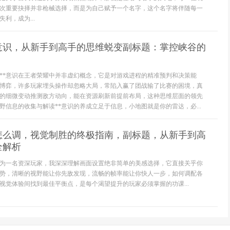
次重要抉择并非枪械选择，而是为自己赋予一个名字，这个名字将伴随每一
利，成为...
练意识，从新手到高手的思维蜕变副标题：掌控峡谷的
义**意识在王者荣耀中并非虚幻概念，它是对游戏进程的精准预判和决策能
博弈，许多玩家埋头操作却忽略大局，常陷入赢了团战输了比赛的困境，真
的细微变动推测敌方动向，能在资源刷新前提前布局，这种思维层面的领先
野信息的收集与解读**意识的养成立足于信息，小地图就是你的雷达，必...
怎么调，视觉制胜的终极指南，副标题，从新手到高
全解析
为一名资深玩家，我深深理解画面设置绝非简单的美感选择，它直接关乎你
势，清晰的视野能让你先敌发现，流畅的帧率能让你快人一步，如何调配各
视觉体验间找到最佳平衡点，是每个渴望提升的玩家必须掌握的功课...