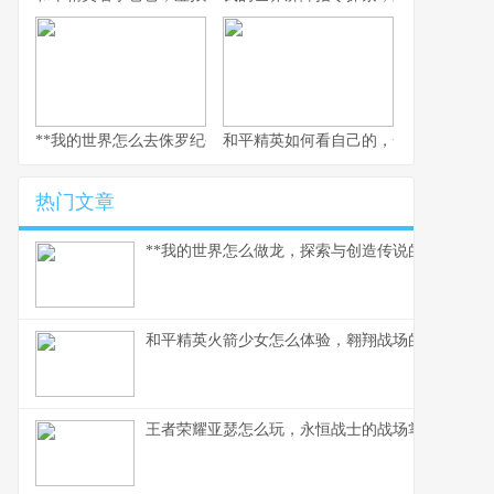
**我的世界怎么去侏罗纪公园，穿梭时空的驯龙之旅**
和平精英如何看自己的，一场沉浸式的
热门文章
**我的世界怎么做龙，探索与创造传说的征途**
和平精英火箭少女怎么体验，翱翔战场的粉色梦境
王者荣耀亚瑟怎么玩，永恒战士的战场掌握之道