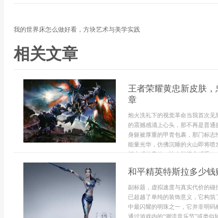
我的世界床怎么做好看，方块艺术与美学实践
相关文章
王者荣耀黄忠新皮肤，
章
炮火洗礼下的视觉革命当我首次见
的震撼感涌上心头，那不再是普通
身躯被厚重的甲胄包裹，那门标志
能量光华，仿佛沉睡的火山即将喷
打击感的音效，让人能切实感受...
和平精英特斯拉多少钱
副标题，虚拟速度与真实代价的碰
已超越了单纯的装饰意义，它构筑
中最闪耀的明珠之一，它并非明码
通过游戏内的“潮流音乐节”或类似轮