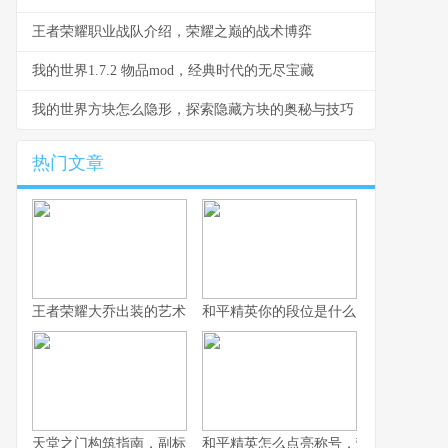
王者荣耀职业战队介绍，荣耀之巅的战术博弈
我的世界1.7.2 物品mod，经典时代的无尽宝藏
我的世界方块怎么隐形，探索隐藏方块的奥秘与技巧
热门文章
王者荣耀大乔出装的艺术，辅助之核的战术抉择
和平精英你的段位是什么：一段段位承
天堂之门构筑指南，副标题，通往云端的幻想之路
和平精英怎么点亮称号，荣誉徽章获取