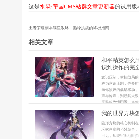
这是
水淼·帝国CMS站群文章更新器
的试用版本更
王者荣耀副本满星攻略，巅峰挑战的终极指南
相关文章
和平精英怎么
识到操作的完
意识压制，掌控战局的
称为意识压制，你要时
向你预设的战场移动，
声与枪声，判断其大致
完整的敌情图景，当你对
我的世界方块
隐形方块的核心机制在
玩家创意的巧妙结合，
可见，却能牢固地阻挡