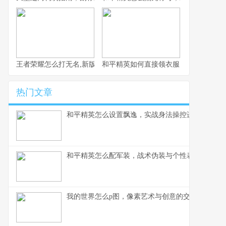
王者荣耀怎么打无名,新版本野区霸主的应对策略
和平精英如何直接领衣服，玩家福利获
热门文章
和平精英怎么设置飘逸，实战身法操控进阶指南副
和平精英怎么配军装，战术伪装与个性表达的博弈
我的世界怎么p图，像素艺术与创意的交响