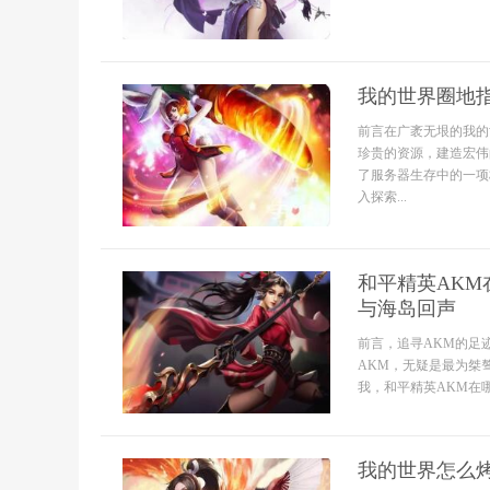
我的世界圈地
前言在广袤无垠的我的
珍贵的资源，建造宏伟
了服务器生存中的一项
入探索...
和平精英AK
与海岛回声
前言，追寻AKM的足
AKM，无疑是最为桀
我，和平精英AKM在哪
我的世界怎么