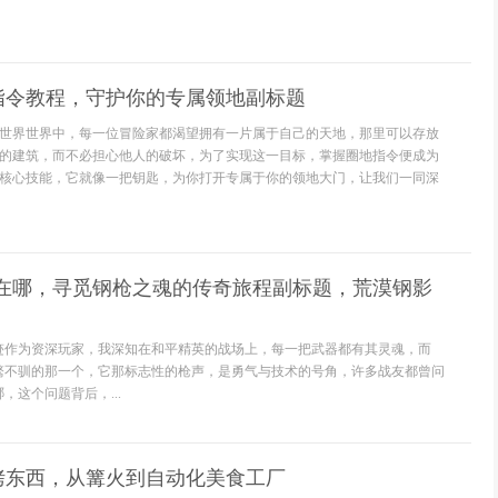
指令教程，守护你的专属领地副标题
世界世界中，每一位冒险家都渴望拥有一片属于自己的天地，那里可以存放
的建筑，而不必担心他人的破坏，为了实现这一目标，掌握圈地指令便成为
核心技能，它就像一把钥匙，为你打开专属于你的领地大门，让我们一同深
M在哪，寻觅钢枪之魂的传奇旅程副标题，荒漠钢影
迹作为资深玩家，我深知在和平精英的战场上，每一把武器都有其灵魂，而
骜不驯的那一个，它那标志性的枪声，是勇气与技术的号角，许多战友都曾问
，这个问题背后，...
烤东西，从篝火到自动化美食工厂