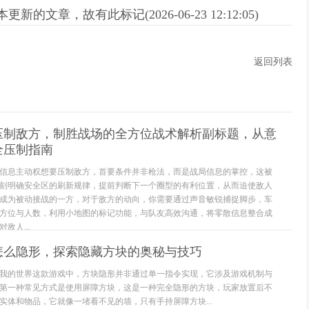
新的文章，故有此标记(2026-06-23 12:12:05)
返回列表
压制敌方，制胜战场的全方位战术解析副标题，从意
全压制指南
信息主动权想要压制敌方，首要条件并非枪法，而是战局信息的掌控，这被
刻明确安全区的刷新规律，提前判断下一个圈型的有利位置，从而迫使敌人
成为被动接战的一方，对于敌方的动向，你需要通过声音敏锐捕捉脚步，车
方位与人数，利用小地图的标记功能，与队友高效沟通，将零散信息整合成
敌人...
怎么隐形，探索隐藏方块的奥秘与技巧
我的世界这款游戏中，方块隐形并非通过单一指令实现，它涉及游戏机制与
第一种常见方式是使用屏障方块，这是一种完全隐形的方块，玩家放置后不
实体和物品，它就像一堵看不见的墙，只有手持屏障方块...