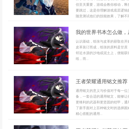
但至关重要，游戏会教你移动，释
要跳过，这是你理解游戏底层逻辑
随意测试他们的技能效果，了解不同职
我的世界书本怎么做，
认识基础，纸张与皮革的获取在开
皮革装订而成，纸张的原料是甘蔗
邻近水源的沙地或泥土上，便能获
纸，而...
王者荣耀通用铭文推荐
通用铭文的意义与价值对于每一位
备，一套合适的通用铭文，能够让
更锋利的武器和更坚固的铠甲，通
了新手面对上百种铭文时的选择困
精心搭配的通用...