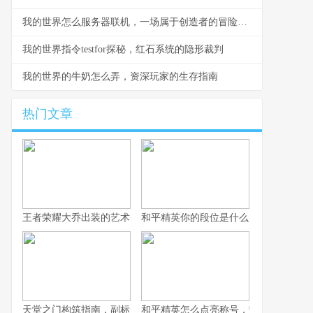
我的世界怎么服务器联机，一场属于创造者的冒险之旅
我的世界指令testfor探秘，红石系统的隐形裁判
我的世界的牛奶怎么弄，资深玩家的生存指南
热门文章
王者荣耀大乔出装的艺术，辅助之核的战术抉择
和平精英你的段位是什么：一段段位承
天堂之门构筑指南，副标题，通往云端的幻想之路
和平精英怎么点亮称号，荣誉徽章获取