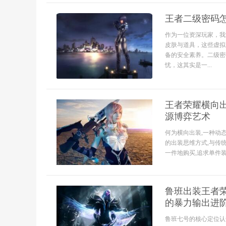
王者二级密码
作为一位资深玩家，我
皮肤与道具，这些虚拟
备的安全素养。二级密
忧，这其实是一...
王者荣耀横向出
源博弈艺术
何为横向出装,一种动
的出装思维方式,与传
一件地购买,追求单件装
鲁班出装王者
的暴力输出进
鲁班七号的核心定位认