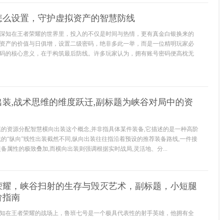
怎么设置，守护虚拟资产的智慧防线
深知在王者荣耀的世界里，投入的不仅是时间与热情，更有真金白银换来的
资产的价值与日俱增，设置二级密码，绝非多此一举，而是一位精明玩家必
码的核心意义，在于构筑最后防线。许多玩家认为，拥有账号密码便高枕无
装,战术思维的维度跃迁,副标题为峡谷对局中的资
态的资源分配智慧横向出装这个概念,并非指具体某件装备,它描述的是一种高阶
统的“纵向”线性出装截然不同,纵向出装往往指沿着预设的推荐装备路线,一件接
备属性的极致叠加,而横向出装则强调根据实时战局,灵活地、分...
荣耀，峡谷扫射的生存与毁灭艺术，副标题，小短腿
阶指南
知在王者荣耀的战场上，鲁班七号是一个极具代表性的射手英雄，他拥有全