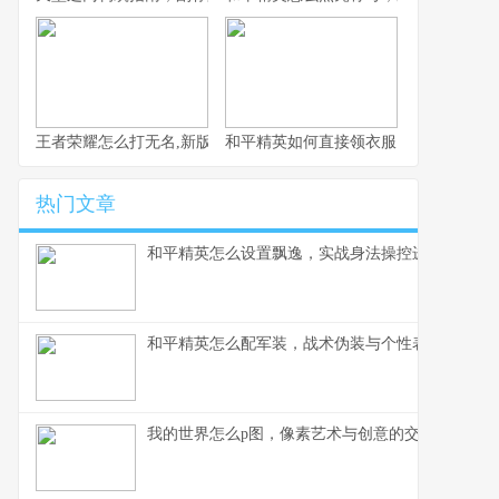
王者荣耀怎么打无名,新版本野区霸主的应对策略
和平精英如何直接领衣服，玩家福利获
热门文章
和平精英怎么设置飘逸，实战身法操控进阶指南副
和平精英怎么配军装，战术伪装与个性表达的博弈
我的世界怎么p图，像素艺术与创意的交响