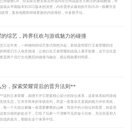
已突破数GB，但实际完整安装后所需内存空间远超官方标注的基础数据，作
游戏从早期版本到2022版本的演变，内存需求从最初的不到2GB一路攀升至
清纹理，复杂地图和持续更新的内容堆积，许多新手玩...
耀的综艺，跨界狂欢与游戏魅力的碰撞
交汇近年来，一种独特的综艺形式悄然兴起，那就是明星打王者荣耀的综
的明星们引入电竞领域，让他们在王者荣耀的战场上展开较量，这不仅仅是
更是两个流行文化圈层的碰撞与融合，观众既能看到明星...
么分，探索荣耀背后的晋升法则**
用**说到王者荣耀，就绕不开它那套精心设计的段位体系，这套体系如同游戏
竞技生态，它并非简单的等级排列，而是一套复杂又直观的能力评价系统，
，每一个大段位都像一座需要攀爬的山峰，而其中的小段位和星星，则是登
这套分级的妙处在于，它给了玩家一个清晰可见的奋斗目标，无论你是初入
百战的老兵，都能在这个体系中找...