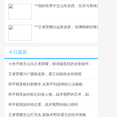
**我的世界中怎么吃东西，生存与美味的核心法则
**王者荣耀白起新皮肤，深渊咆哮的视觉与战术革
今日最新
小米手柄怎么玩王者荣耀，移动端竞技的全新操作体验
王者荣耀2017虞姬皮肤，霸王别姬的永恒绝唱
和平精英枪扫射教学,从新手到战神的心法秘籍
和平精英如何标记目标人物，战术视野的艺术，副标题，从新手到大师的标记进阶之路
和平精英如何给位置，战术视野的核心密码
王者荣耀怎么打无名,新版本野区霸主的应对策略