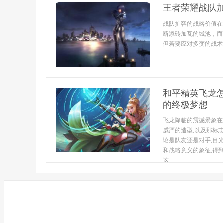
王者荣耀战队
战队扩容的战略价值在
断添砖加瓦的城池，而
但若要应对多变的战术
和平精英飞龙怎
的终极梦想
飞龙降临的震撼景象在
威严的造型,以及那标
论是队友还是对手,目
和战略意义的象征,得
这...