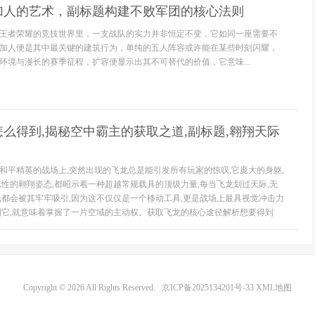
加人的艺术，副标题构建不败军团的核心法则
王者荣耀的竞技世界里，一支战队的实力并非恒定不变，它如同一座需要不
加人便是其中最关键的建筑行为，单纯的五人阵容或许能在某些时刻闪耀，
环境与漫长的赛季征程，扩容便显示出其不可替代的价值，它意味...
么得到,揭秘空中霸主的获取之道,副标题,翱翔天际
和平精英的战场上,突然出现的飞龙总是能引发所有玩家的惊叹,它庞大的身躯,
志性的翱翔姿态,都昭示着一种超越常规载具的顶级力量,每当飞龙划过天际,无
光都会被其牢牢吸引,因为这不仅仅是一个移动工具,更是战场上最具视觉冲击力
到它,就意味着掌握了一片空域的主动权。获取飞龙的核心途径解析想要得到
Copyright © 2026 All Rights Reserved.
京ICP备2025134201号-33
XML地图