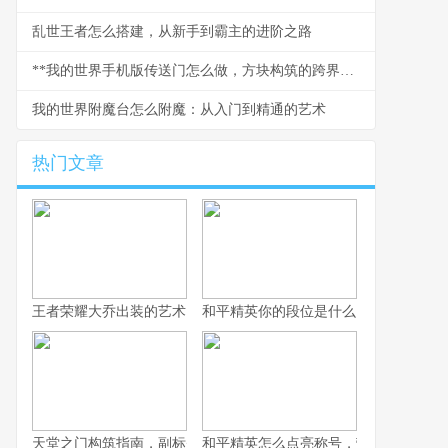
乱世王者怎么搭建，从新手到霸主的进阶之路
**我的世界手机版传送门怎么做，方块构筑的跨界奇迹副标题**
我的世界附魔台怎么附魔：从入门到精通的艺术
热门文章
王者荣耀大乔出装的艺术，辅助之核的战术抉择
和平精英你的段位是什么：一段段位承
天堂之门构筑指南，副标题，通往云端的幻想之路
和平精英怎么点亮称号，荣誉徽章获取