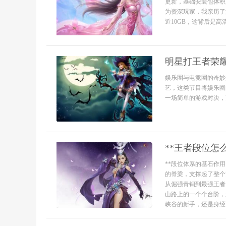
更新，基础安装包体积
为资深玩家，我亲历了
近10GB，这背后是高
明星打王者荣
娱乐圈与电竞圈的奇妙
艺，这类节目将娱乐圈
一场简单的游戏对决，
**王者段位怎
**段位体系的基石作
的脊梁，支撑起了整个
从倔强青铜到最强王者
山路上的一个个台阶，
峡谷的新手，还是身经