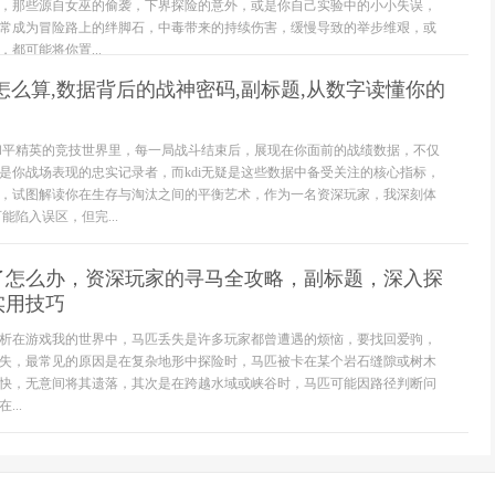
，那些源自女巫的偷袭，下界探险的意外，或是你自己实验中的小小失误，
常成为冒险路上的绊脚石，中毒带来的持续伤害，缓慢导致的举步维艰，或
都可能将你置...
di怎么算,数据背后的战神密码,副标题,从数字读懂你的
在和平精英的竞技世界里，每一局战斗结束后，展现在你面前的战绩数据，不仅
是你战场表现的忠实记录者，而kdi无疑是这些数据中备受关注的核心指标，
，试图解读你在生存与淘汰之间的平衡艺术，作为一名资深玩家，我深刻体
能陷入误区，但完...
了怎么办，资深玩家的寻马全攻略，副标题，深入探
实用技巧
析在游戏我的世界中，马匹丢失是许多玩家都曾遭遇的烦恼，要找回爱驹，
失，最常见的原因是在复杂地形中探险时，马匹被卡在某个岩石缝隙或树木
快，无意间将其遗落，其次是在跨越水域或峡谷时，马匹可能因路径判断问
..