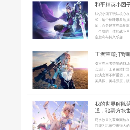
和平精英小团
认识小团子玩法核心在
式，这个称呼形象地描
团，而是建立在高度默
一个攻防一体的战斗单
定胜利与持久乐趣...
王者荣耀打野
引言在王者荣耀的战场
会追问，王者荣耀打野
的演变而不断重塑，真
美共振。英雄强度，版
我的世界解除
道，驰骋方块
药水效果的双重面貌在
它能为玩家带来强大的