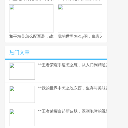
和平精英怎么配军装，战术伪装与个性表达的博弈
我的世界怎么p图，像素艺术与创意的交
热门文章
**王者荣耀手速怎么练，从入门到精通的指尖修行,
**我的世界中怎么吃东西，生存与美味的核心法则
**王者荣耀白起新皮肤，深渊咆哮的视觉与战术革