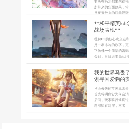
非所有药水都带来祝福
所带来的负面效果，常
是反胃带来的扭曲视野，
**和平精英k
战场表现**
理解kdi的核心意义
是一串冰冷的数字，更
它仿佛一个简洁的密码
会到，盲目追求高kdi可
我的世界马丢
索寻回爱驹的
马匹丢失的常见原因分
首先得明白它为何会消
后面，玩家骑行速度过
题滞留在对岸，再者，在.