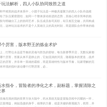
子玩法解析，四人小队协同致胜之道
和平精英的战术体系中，小团子玩法是一种极具凝聚力的四人小队作战模
绘了队伍紧密团结，如同一个整体滚动前进的态势，其核心绝非简单的抱
契与明确分工上的协同艺术，队伍成员各司其职，却又相互交融，共同构成
元，这种玩法追求的不是个人英雄主义的高光时刻，而是团队合作带来的稳
哪个厉害，版本野王的炼金术炉
上，打野位永远是节奏的灵魂与胜负的密钥，每当新赛季开启，无数玩家都
哪个厉害，答案从来不是静止的，它如流淌的河流，随着版本的更迭，战术
正的厉害，并非单一英雄的霸权，而是英雄特性与版本节奏，玩家理解的完
本环境的指针谈论哪个打野厉害，必...
药水指令，冒险者的净化之术，副标题，掌握清除之
世界
浩瀚无垠的我的世界方块大陆中，药水系统无疑是冒险历程中闪耀的一环，
正面增益，例如迅捷的身手，雄厚的力量，或是关键的夜视能力，然而，并