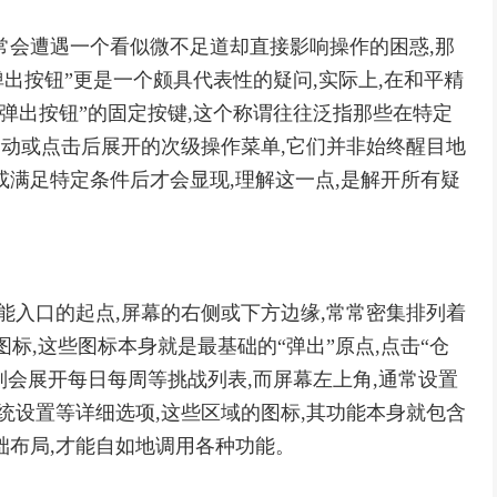
常会遭遇一个看似微不足道却直接影响操作的困惑,那
弹出按钮”更是一个颇具代表性的疑问,实际上,在和平精
“弹出按钮”的固定按键,这个称谓往往泛指那些在特定
滑动或点击后展开的次级操作菜单,它们并非始终醒目地
或满足特定条件后才会显现,理解这一点,是解开所有疑
能入口的起点,屏幕的右侧或下方边缘,常常密集排列着
核心图标,这些图标本身就是最基础的“弹出”原点,点击“仓
,则会展开每日每周等挑战列表,而屏幕左上角,通常设置
统设置等详细选项,这些区域的图标,其功能本身就包含
础布局,才能自如地调用各种功能。