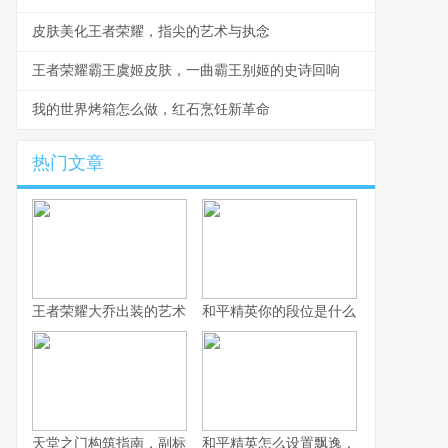
皮肤美化王者荣耀，指尖的艺术与执念
王者荣耀霸王虞姬皮肤，一曲霸王别姬的史诗回响
我的世界烤箱怎么做，红石烹饪新革命
热门文章
王者荣耀大乔出装的艺术，辅助之核的战术抉择
和平精英你的段位是什么：一段段位承
天堂之门构筑指南，副标题，通往云端的幻想之路
和平精英怎么设置飘逸，实战身法操控