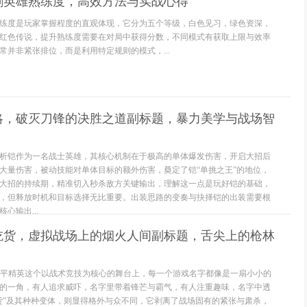
刷英雄熟练度，高效方法与实战心得
练度是玩家掌握程度的直观体现，它分为五个等级，白色见习，绿色资深，
红色传说，提升熟练度需要在对局中获得分数，不同模式有获取上限与效率
常并非紧张排位，而是利用特定规则的模式，...
略，破灭刀锋的决胜之道副标题，暴力美学与战场智
析铠作为一名战士英雄，其核心机制在于极高的单体爆发伤害，开启大招后
大量伤害，被动技能对单体目标的额外伤害，奠定了铠“单挑之王”的地位，
大招的持续期，精准切入秒杀敌方关键输出，理解这一点是玩好铠的基础，
，但释放时机和目标选择无比重要。出装思路的变奏与抉择铠的出装需要根
心输出...
吃货，虚拟战场上的烟火人间副标题，舌尖上的枪林
和平精英这个以战术竞技为核心的舞台上，每一个游戏名字都像是一扇小小的
的一角，有人追求威吓，名字里带着锋芒与霸气，有人注重趣味，名字中透
货”及其种种变体，则显得格外与众不同，它剥离了战场固有的紧张与肃杀，