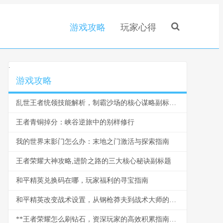
游戏攻略
玩家心得
.
游戏攻略
乱世王者统领技能解析，制霸沙场的核心谋略副标题，智谋与勇武的战场交响
王者青铜掉分：峡谷逆旅中的别样修行
我的世界末影门怎么办：末地之门激活与探索指南
王者荣耀大神攻略,进阶之路的三大核心秘诀副标题
和平精英兑换码在哪，玩家福利的寻宝指南
和平精英改变战术设置，从钢枪莽夫到战术大师的进化之路
**王者荣耀怎么刷钻石，资深玩家的高效积累指南副标题平民玩家的持久致富路**