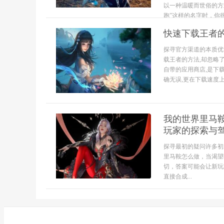
以一种温暖而世俗的方
跑”这样的名字时，你很
快速下载王者
探寻官方渠道的本质优
载王者的方法,却忽略
自带的应用商店,是下
确无误,更在下载速度上
我的世界里马
玩家的探索与
探寻最初的疑问许多初次
里马鞍怎么做，当渴望
切，答案可能会让新玩
直接合成...