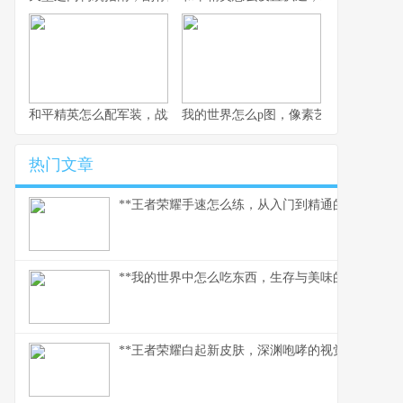
和平精英怎么配军装，战术伪装与个性表达的博弈
我的世界怎么p图，像素艺术与创意的交
热门文章
**王者荣耀手速怎么练，从入门到精通的指尖修行,
**我的世界中怎么吃东西，生存与美味的核心法则
**王者荣耀白起新皮肤，深渊咆哮的视觉与战术革