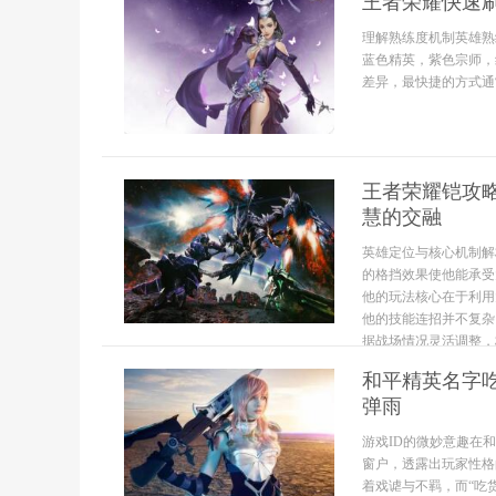
王者荣耀快速
理解熟练度机制英雄熟
蓝色精英，紫色宗师，
差异，最快捷的方式通
王者荣耀铠攻
慧的交融
英雄定位与核心机制解
的格挡效果使他能承受
他的玩法核心在于利用
他的技能连招并不复杂
据战场情况灵活调整，核
和平精英名字
弹雨
游戏ID的微妙意趣在
窗户，透露出玩家性格
着戏谑与不羁，而“吃