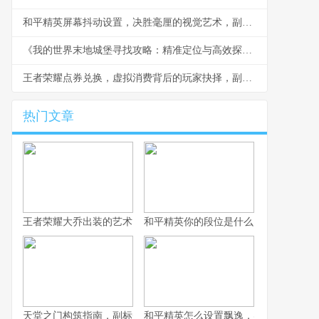
和平精英屏幕抖动设置，决胜毫厘的视觉艺术，副标题，探寻战场真实感的微妙平衡
《我的世界末地城堡寻找攻略：精准定位与高效探索》
王者荣耀点券兑换，虚拟消费背后的玩家抉择，副标题：一场关于价值与欢愉的深思
热门文章
王者荣耀大乔出装的艺术，辅助之核的战术抉择
和平精英你的段位是什么：一段段位承
天堂之门构筑指南，副标题，通往云端的幻想之路
和平精英怎么设置飘逸，实战身法操控