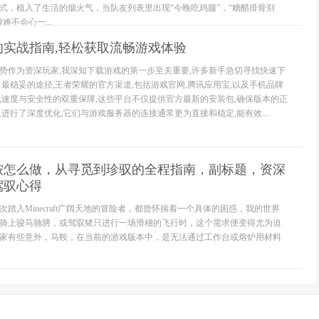
式，植入了生活的烟火气，当队友列表里出现“今晚吃鸡腿”，“糖醋排骨别
难不会心一...
的实战指南,轻松获取流畅游戏体验
势作为资深玩家,我深知下载游戏的第一步至关重要,许多新手急切寻找快速下
了最稳妥的途径,王者荣耀的官方渠道,包括游戏官网,腾讯应用宝,以及手机品牌
载速度与安全性的双重保障,这些平台不仅提供官方最新的安装包,确保版本的正
进行了深度优化,它们与游戏服务器的连接通常更为直接和稳定,能有效...
鞍怎么做，从寻觅到珍驭的全程指南，副标题，资深
驾驭心得
踏入Minecraft广阔天地的冒险者，都曾怀揣着一个具体的困惑，我的世界
骑上骏马驰骋，或驾驭猪只进行一场滑稽的飞行时，这个需求便变得尤为迫
家有些意外，马鞍，在当前的游戏版本中，是无法通过工作台或熔炉用材料