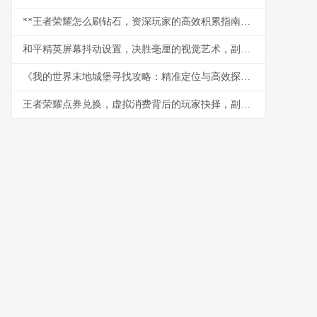
**王者荣耀怎么刷钻石，资深玩家的高效积累指南副标题平民玩家的持久致富路**
和平精英屏幕抖动设置，决胜毫厘的视觉艺术，副标题，探寻战场真实感的微妙平衡
《我的世界末地城堡寻找攻略：精准定位与高效探索》
王者荣耀点券兑换，虚拟消费背后的玩家抉择，副标题：一场关于价值与欢愉的深思