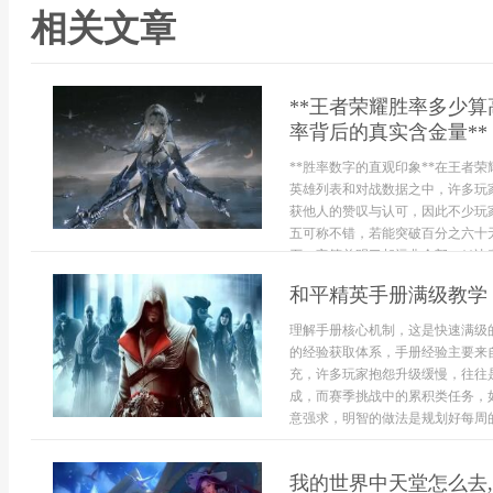
相关文章
**王者荣耀胜率多少
率背后的真实含金量**
**胜率数字的直观印象**在王者
英雄列表和对战数据之中，许多玩
获他人的赞叹与认可，因此不少玩
五可称不错，若能突破百分之六十
石，它简单明了却远非全部。**决定
和平精英手册满级教学
理解手册核心机制，这是快速满级
的经验获取体系，手册经验主要来
充，许多玩家抱怨升级缓慢，往往
成，而赛季挑战中的累积类任务，
意强求，明智的做法是规划好每周的
我的世界中天堂怎么去