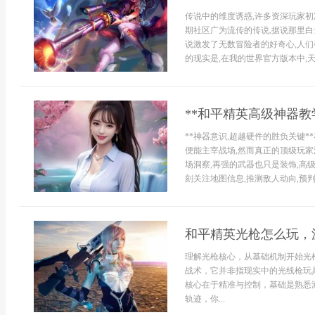
传说中的维度诱惑,许多资深玩家初
期社区广为流传的传说,据说那里白
说激发了无数冒险者的好奇心,人
的现实是,在我的世界官方版本中,天
**和平精英高级神器教
**神器意识,超越硬件的胜负关键
便能主宰战场,然而真正的顶级玩家
场洞察,再强的武器也只是装饰,高
刻关注地图信息,推测敌人动向,预判
和平精英光枪怎么玩，
理解光枪核心，从基础机制开始光
战术，它并非指现实中的光线枪玩
核心在于精准与控制，基础是熟悉
轨迹，你...