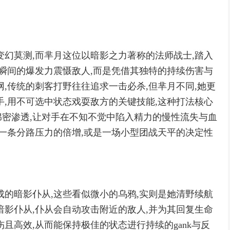
变幻莫测,而芈月这位以暗影之力著称的法师战士,踏入
靠瞬间的爆发力震慑敌人,而是凭借其独特的持续伤害与
,传统的刺客打野往往追求一击必杀,但芈月不同,她更
手,用不可选中状态戏耍敌方的关键技能,这种打法核心
密渗透,让对手在不知不觉中陷入精力的慢性流失与血
着一条分路压力的倍增,或是一场小型团战天平的决定性
成的暗影仆从,这些看似微小的乌鸦,实则是她清野续航
暗影仆从,仆从会自动攻击附近的敌人,并为其回复生命
且高效,从而能保持极佳的状态进行持续的gank与反