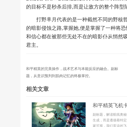
的目标不是秒杀后排,而是让敌方的整个阵型
打野芈月代表的是一种截然不同的野核哲
的暗影侵蚀之路,掌握她,便是掌握了一种将
和信心都在被那些无处不在的暗影仆从悄然吸
君主。
和平精英的完美操作，战术艺术与本能反应的融合。副标
题，从意识预判到肌肉记忆的终极掌控。
相关文章
和平精英飞机
副标题，解读航线奥秘
生成，而是遵循着特定
家可视，我们常说的飞