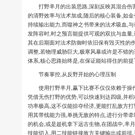
打野芈月的出装思路,深刻反映其混合伤
的清野效率与法术加成,随后的核心装备,如金
持续输出能力,而噬神之书带来的法术吸血,与
发阵容时,时之预言能提供可观的双抗与血量,
其在后期面对法术防御时依旧保有毁灭性的伤
调整,若物理威胁巨大,极寒风暴或许是不错的
体系,核心思路始终是,在保证能站得住的前提
节奏掌控,从反野开始的心理压制
使用打野芈月,赢下比赛不仅仅依赖于操作
凭借无伤打野的优势,可以快速到达四级,并积
功率极高,这不仅能掠夺经济,更能打乱敌方打
用其带线能力强,单挑无敌的特点,进行分带牵
的机会,或是趁机拿下远古生物,在团战中,芈
技能切入,用二技能链接敌方关键输出或前排,