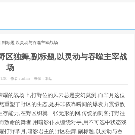
,副标题,以灵动与吞噬主宰战场
野区独舞,副标题,以灵动与吞噬主宰战
场
1:33
作者：admin
来源：本站
荣耀的战场上,打野位的风云总是变幻莫测,而芈月这位
悄然重塑了野区的生态,她并非依靠瞬间的爆发力震慑敌
生存能力,在野区织就一张无形的网,传统的刺客打野往
而致命的舞者,用暗影仆从缠绕对手,用不可选中状态戏
耀打野芈月,暗影君主的野区独舞,副标题,以灵动与吞