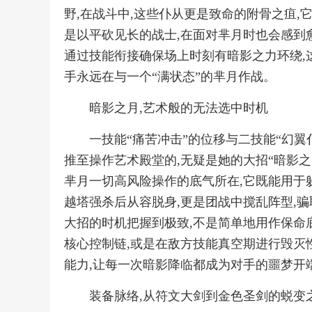
野,在战斗中,这些仆从更是致命的附骨之疽,
是以平砍见长的战士,在面对芈月时也会感到愈
通过技能衔接确保场上时刻有暗影之力环绕,
手永远在与一个“满状态”的芈月作战。
暗影之月,艺术般的无法选中时机
一技能“痛苦冲击”的位移与二技能“幻翼
推至操作艺术殿堂的,无疑是她的大招“暗影之
芈月一切高风险操作的底气所在,它既能用于
越塔强杀后从容脱身,更是团战中搅乱阵型,骗
大招的时机把握到极致,不是简单地用作保命
核心控制链,或是在敌方技能真空期进行毁灭
能力,让每一次暗影降临都成为对手的噩梦开
装备脉络,从符文大剑到金色圣剑的蜕变