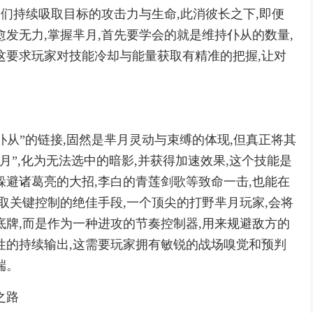
它们持续吸取目标的攻击力与生命,此消彼长之下,即便
发无力,掌握芈月,首先要学会的就是维持仆从的数量,
这要求玩家对技能冷却与能量获取有精准的把握,让对
仆从”的链接,固然是芈月灵动与束缚的体现,但真正将其
月”,化为无法选中的暗影,并获得加速效果,这个技能是
躲避诸葛亮的大招,李白的青莲剑歌等致命一击,也能在
取关键控制的绝佳手段,一个顶尖的打野芈月玩家,会将
底牌,而是作为一种进攻的节奏控制器,用来规避敌方的
性的持续输出,这需要玩家拥有敏锐的战场嗅觉和预判
端。
之路