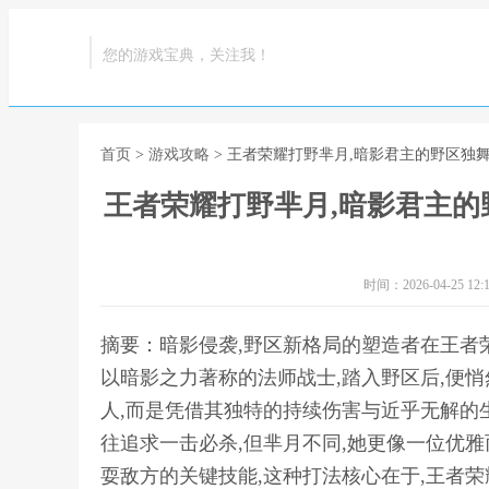
您的游戏宝典，关注我！
首页
>
游戏攻略
> 王者荣耀打野芈月,暗影君主的野区独舞
王者荣耀打野芈月,暗影君主的
时间：2026-04-25 12:1
摘要：暗影侵袭,野区新格局的塑造者在王者
以暗影之力著称的法师战士,踏入野区后,便
人,而是凭借其独特的持续伤害与近乎无解的
往追求一击必杀,但芈月不同,她更像一位优雅
耍敌方的关键技能,这种打法核心在于,王者荣