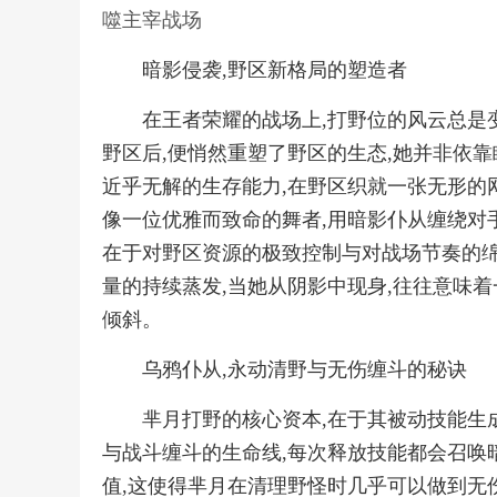
噬主宰战场
暗影侵袭,野区新格局的塑造者
在王者荣耀的战场上,打野位的风云总是
野区后,便悄然重塑了野区的生态,她并非依
近乎无解的生存能力,在野区织就一张无形的网
像一位优雅而致命的舞者,用暗影仆从缠绕对
在于对野区资源的极致控制与对战场节奏的绵
量的持续蒸发,当她从阴影中现身,往往意味
倾斜。
乌鸦仆从,永动清野与无伤缠斗的秘诀
芈月打野的核心资本,在于其被动技能生
与战斗缠斗的生命线,每次释放技能都会召唤
值,这使得芈月在清理野怪时几乎可以做到无伤