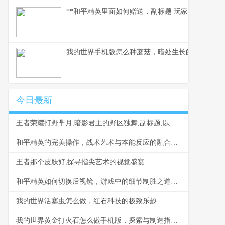
**和平精英里面如何赠送，副标题 玩家情谊的虚拟
我的世界手机版怎么种蘑菇，暗处生长的美味与财
今日最新
王者荣耀打野芈月,暗影君主的野区独舞,副标题,以灵动与吞噬主宰战场
和平精英的完美操作，战术艺术与本能反应的融合。副标题，从意识预判到肌肉记忆的终极掌控。
王者那个皮肤好,探寻指尖艺术的视觉盛宴
和平精英如何切换后视镜，游戏中的细节制胜之道，后视观察与战术进阶
我的世界活塞虫怎么做，红石科技的极致乐趣
我的世界黄金打火石怎么做手机版，探索与制造指南，副标题，资深玩家的合成奥秘与实战心得