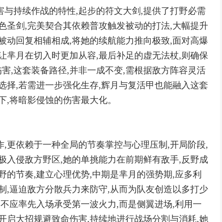
害与持续作战的特性,起步的符文大剑,提供了打野必需
色圣剑,完美契合其依赖普攻触发被动的打法,大幅提升
被动回复相辅相成,将她的续航能力推向极致,面对高爆
让芈月在切入时更加从容,最后补足的虚无法杖,则确保
害,这套装备路径,并非一成不变,需根据敌方阵容灵活
选择,若需进一步强化生存,辉月与复活甲也能融入这套
下,将暗影侵蚀的伤害最大化。
,更依赖于一种全局的节奏掌控与心理压制,开局阶段,
极入侵敌方野区,她的单挑能力在前期鲜有敌手,反野成
野的节奏,建立心理优势,中期是芈月的强势期,应多利
制,逼迫敌方分散兵力来防守,从而为队友创造以多打少
月不应率先入场承受第一波火力,而是侧翼进场,利用一
开启大招规避致命伤害,持续地进行战场分割与消耗,她