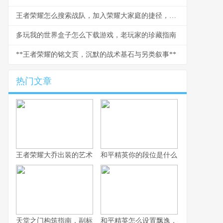
王者荣耀怎么搜索战队，加入荣耀大家庭的捷径，副标题，从入门到精通的全方位指南
多玩我的世界盒子怎么下载游戏，老玩家的珍藏指南
**王者荣耀的铭文页，沉默的战术基石与另类叙事**
热门文章
王者荣耀大乔出装的艺术，辅助之核的战术抉择
和平精英你的段位是什么：一段段位承
天堂之门构筑指南，副标题，通往云端的幻想之路
和平精英怎么设置飘逸，实战身法操控