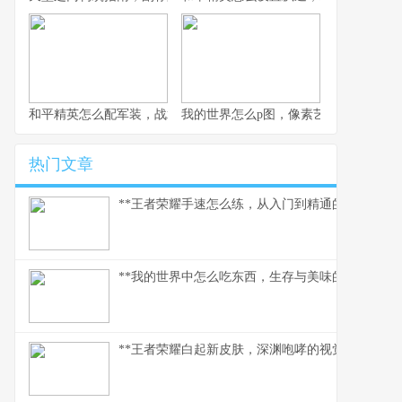
和平精英怎么配军装，战术伪装与个性表达的博弈
我的世界怎么p图，像素艺术与创意的交
热门文章
**王者荣耀手速怎么练，从入门到精通的指尖修行,
**我的世界中怎么吃东西，生存与美味的核心法则
**王者荣耀白起新皮肤，深渊咆哮的视觉与战术革