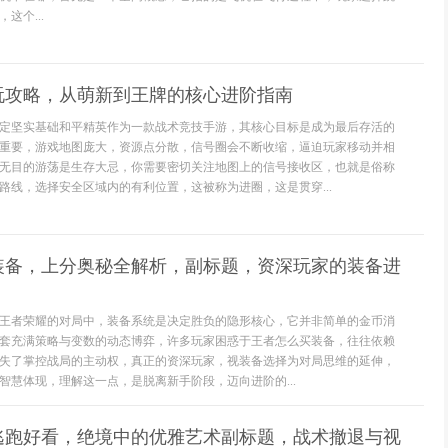
这个...
玩攻略，从萌新到王牌的核心进阶指南
定坚实基础和平精英作为一款战术竞技手游，其核心目标是成为最后存活的
重要，游戏地图庞大，资源点分散，信号圈会不断收缩，逼迫玩家移动并相
无目的游荡是生存大忌，你需要密切关注地图上的信号接收区，也就是俗称
路线，选择安全区域内的有利位置，这被称为进圈，这是贯穿...
买装备，上分奥秘全解析，副标题，资深玩家的装备进
王者荣耀的对局中，装备系统是决定胜负的隐形核心，它并非简单的金币消
套充满策略与变数的动态博弈，许多玩家困惑于王者怎么买装备，往往依赖
失了掌控战局的主动权，真正的资深玩家，视装备选择为对局思维的延伸，
智慧体现，理解这一点，是脱离新手阶段，迈向进阶的...
逃跑好看，绝境中的优雅艺术副标题，战术撤退与视