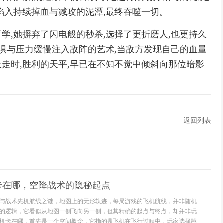
陷入持续掉血与减攻的泥潭,最终吞噬一切。
学,她摒弃了闪电般的秒杀,选择了更折磨人,也更持久
恐惧与压力缓慢注入敌阵的艺术,当敌方发现自己的血量
走时,胜利的天平,早已在不知不觉中倾斜向那位暗影
返回列表
卡在哪，空降战术的隐秘起点
与战术先机航线之谜，地图上的无形轨迹，每局游戏的飞机航线，并非随机
的逻辑，它看似从地图一侧飞向另一侧，但其精确的起点与终点，却并非玩
机卡在哪，首先是一个空间概念，它指的是飞机在飞行过程中，玩家选择跳