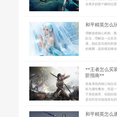
伞离开的那个瞬间位置，
和平精英怎么
理解游戏核心机制，奠
队伍，理解这一点至关
遇，因此盲目搜刮和漫
的毒圈，提前规划移动
**王者怎么
阶指南**
装备系统的核心地位在
耗与属性叠加，而是一
于系统推荐，却因此错
是实时应对战场变化的
和平精英怎么