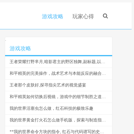
游戏攻略
玩家心得
.
游戏攻略
王者荣耀打野芈月,暗影君主的野区独舞,副标题,以灵动与吞噬主宰战场
和平精英的完美操作，战术艺术与本能反应的融合。副标题，从意识预判到肌肉记忆的终极掌控。
王者那个皮肤好,探寻指尖艺术的视觉盛宴
和平精英如何切换后视镜，游戏中的细节制胜之道，后视观察与战术进阶
我的世界活塞虫怎么做，红石科技的极致乐趣
我的世界黄金打火石怎么做手机版，探索与制造指南，副标题，资深玩家的合成奥秘与实战心得
**我的世界命令方块的指令, 红石与代码谱写的史诗**