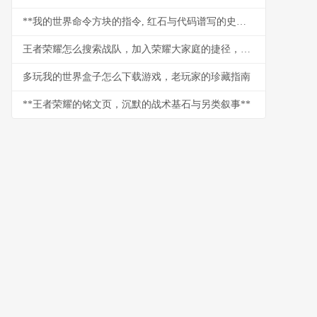
**我的世界命令方块的指令, 红石与代码谱写的史诗**
王者荣耀怎么搜索战队，加入荣耀大家庭的捷径，副标题，从入门到精通的全方位指南
多玩我的世界盒子怎么下载游戏，老玩家的珍藏指南
**王者荣耀的铭文页，沉默的战术基石与另类叙事**